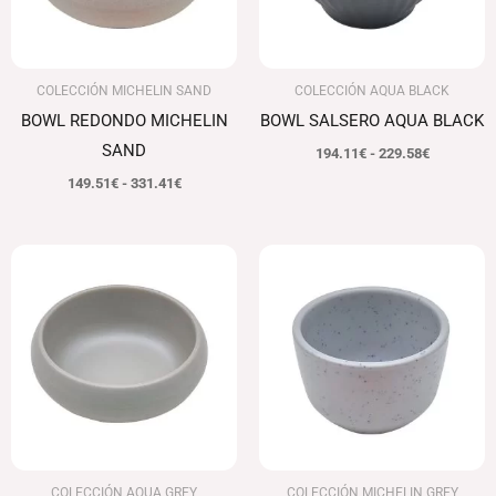
COLECCIÓN MICHELIN SAND
COLECCIÓN AQUA BLACK
BOWL REDONDO MICHELIN
BOWL SALSERO AQUA BLACK
SAND
194.11
€
-
229.58
€
149.51
€
-
331.41
€
Rango
El
El
de
precio
precio
precios:
original
actual
desde
era:
es:
194.11€
184.52€.
175.29€.
hasta
229.58€
COLECCIÓN AQUA GREY
COLECCIÓN MICHELIN GREY