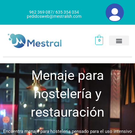
Ir
al
962 369 087/ 635 354 034
pedidosweb@mestralsh.com
contenido
0
Menaje para
hostelería y
restauración
Encuentra menaje para hostelería pensado para el uso intensivo