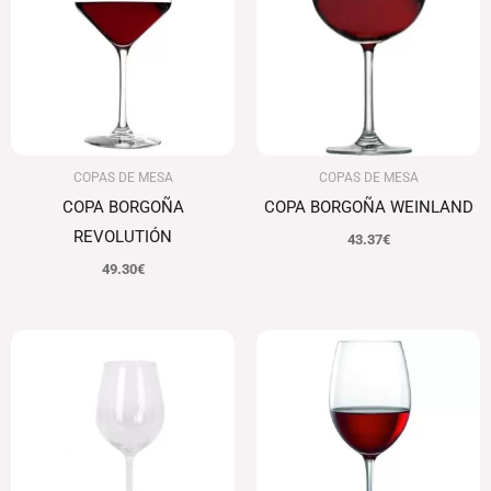
COPAS DE MESA
COPAS DE MESA
COPA BORGOÑA
COPA BORGOÑA WEINLAND
REVOLUTIÓN
43.37
€
49.30
€
Rango
de
precios:
desde
25.00€
hasta
26.54€