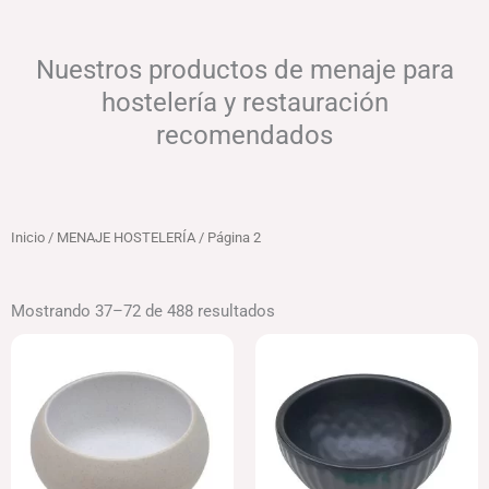
Nuestros productos de menaje para
hostelería y restauración
recomendados
Inicio
/
MENAJE HOSTELERÍA
/ Página 2
Mostrando 37–72 de 488 resultados
Rango
Rango
de
de
precios:
precios:
desde
desde
149.51€
194.11€
hasta
hasta
331.41€
229.58€