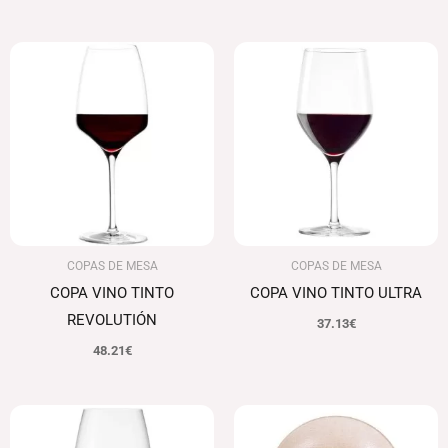
COPAS DE MESA
COPAS DE MESA
COPA VINO TINTO
COPA VINO TINTO ULTRA
REVOLUTIÓN
37.13
€
48.21
€
El
El
precio
precio
original
actual