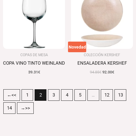
era:
es:
94.85€.
92.00€.
Novedad
COPAS DE MESA
COLECCIÓN KERSHEF
COPA VINO TINTO WEINLAND
ENSALADERA KERSHEF
39.31
€
94.85
€
92.00
€
←
1
2
3
4
5
…
12
13
14
→