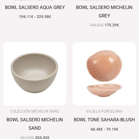
BOWL SALSERO AQUA GREY
BOWL SALSERO MICHELIN
GREY
194.11
€
-
229.58
€
184.52
€
175.29
€
El
El
Rango
precio
precio
de
original
actual
precios:
era:
es:
desde
267.39€.
254.02€.
68.48€
hasta
79.19€
COLECCIÓN MICHELIN SAND
VAJILLA PORCELANA
BOWL SALSERO MICHELIN
BOWL TONE SAHARA-BLUSH
SAND
68.48
€
-
79.19
€
267.39
€
254.02
€