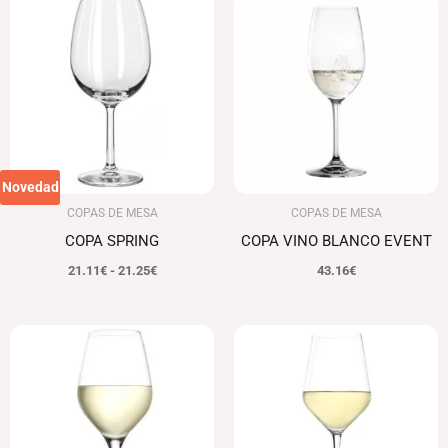
de
precios:
desde
21.11€
hasta
21.25€
Novedad
COPAS DE MESA
COPAS DE MESA
COPA SPRING
COPA VINO BLANCO EVENT
21.11
€
-
21.25
€
43.16
€
Rango
de
precios:
desde
46.10€
hasta
46.33€