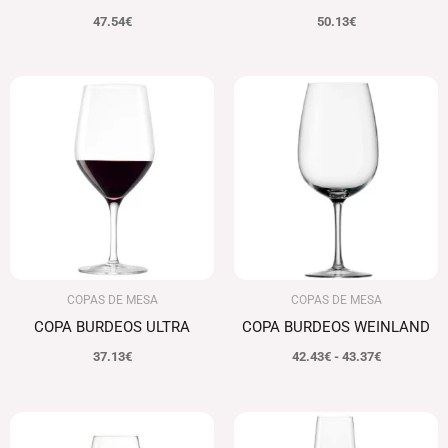
47.54
€
50.13
€
Rango
de
precios:
desde
42.43€
hasta
43.37€
COPAS DE MESA
COPAS DE MESA
COPA BURDEOS ULTRA
COPA BURDEOS WEINLAND
37.13
€
42.43
€
-
43.37
€