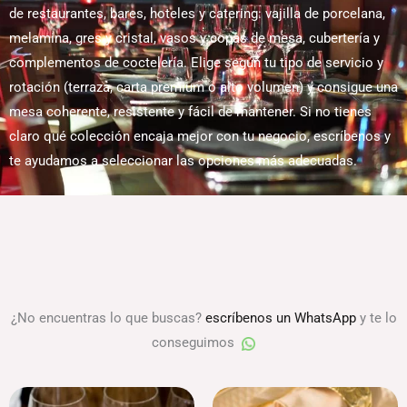
de restaurantes, bares, hoteles y catering: vajilla de porcelana,
melamina, gres y cristal, vasos y copas de mesa, cubertería y
complementos de coctelería. Elige según tu tipo de servicio y
rotación (terraza, carta premium o alto volumen) y consigue una
mesa coherente, resistente y fácil de mantener. Si no tienes
claro qué colección encaja mejor con tu negocio, escríbenos y
te ayudamos a seleccionar las opciones más adecuadas.
¿No encuentras lo que buscas?
escríbenos un WhatsApp
y te lo
conseguimos