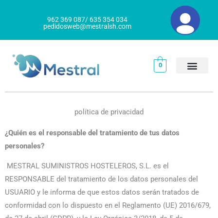
Ir
al
962 369 087/ 635 354 034
pedidosweb@mestralsh.com
contenido
0
política de privacidad
¿Quién es el responsable del tratamiento de tus datos
personales?
MESTRAL SUMINISTROS HOSTELEROS, S.L. es el
RESPONSABLE del tratamiento de los datos personales del
USUARIO y le informa de que estos datos serán tratados de
conformidad con lo dispuesto en el Reglamento (UE) 2016/679,