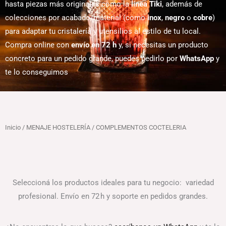
hasta piezas más originales como la
línea Tiki
, además de
colecciones por acabado/material (como
inox
,
negro
o
cobre
)
para adaptar tu cristalería y utensilios al estilo de tu local.
Compra online con
envío en 72 h
y, si necesitas un producto
concreto para un pedido grande, puedes pedirlo por
WhatsApp
y
te lo conseguimos
Inicio
/
MENAJE HOSTELERÍA
/ COMPLEMENTOS COCTELERIA
Seleccioná los productos ideales para tu negocio: variedad
profesional. Envío en 72 h y soporte en pedidos grandes.