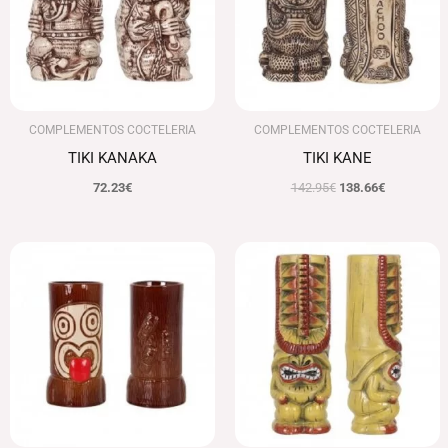
COMPLEMENTOS COCTELERIA
COMPLEMENTOS COCTELERIA
TIKI KANAKA
TIKI KANE
72.23
€
142.95
€
138.66
€
El
El
precio
precio
original
actual
era:
es:
164.32€.
156.10€.