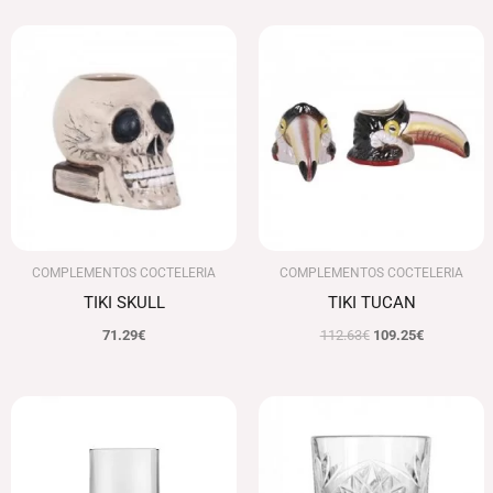
El
El
precio
precio
original
actual
era:
es:
112.63€.
109.25€.
COMPLEMENTOS COCTELERIA
COMPLEMENTOS COCTELERIA
TIKI SKULL
TIKI TUCAN
71.29
€
112.63
€
109.25
€