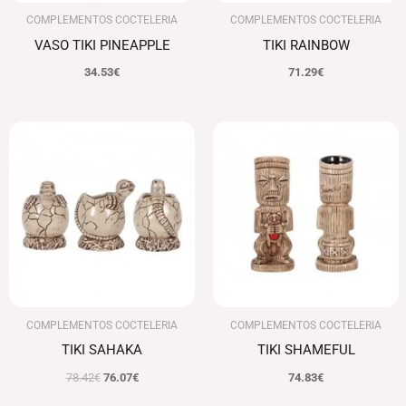
COMPLEMENTOS COCTELERIA
COMPLEMENTOS COCTELERIA
VASO TIKI PINEAPPLE
TIKI RAINBOW
34.53
€
71.29
€
El
El
precio
precio
original
actual
era:
es:
78.42€.
76.07€.
COMPLEMENTOS COCTELERIA
COMPLEMENTOS COCTELERIA
TIKI SAHAKA
TIKI SHAMEFUL
78.42
€
76.07
€
74.83
€