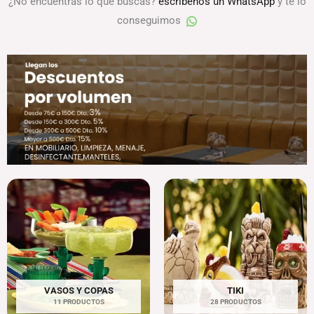
¿No encuentras lo que buscas?
escríbenos un WhatsApp
y te lo
conseguimos
VASOS Y COPAS
TIKI
11 PRODUCTOS
28 PRODUCTOS