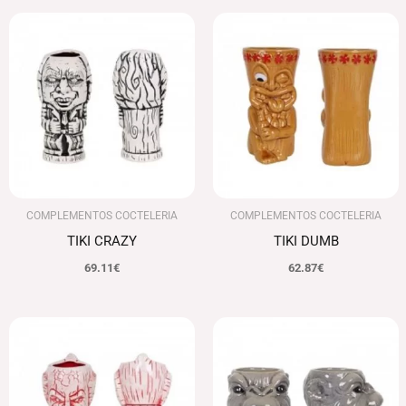
COMPLEMENTOS COCTELERIA
COMPLEMENTOS COCTELERIA
TIKI CRAZY
TIKI DUMB
69.11
€
62.87
€
El
El
El
El
precio
precio
precio
precio
original
actual
original
actual
era:
es:
era:
es:
77.95€.
75.61€.
97.14€.
94.23€.