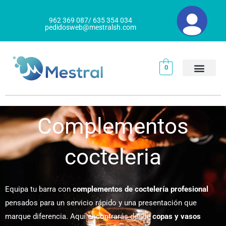
Ir
al
962 369 087/ 635 354 034
pedidosweb@mestralsh.com
contenido
0
Complementos
cocteleria
Equipa tu barra con
complementos de coctelería profesional
pensados para un servicio rápido y una presentación que
marque diferencia. Aquí encontrarás desde
copas y vasos