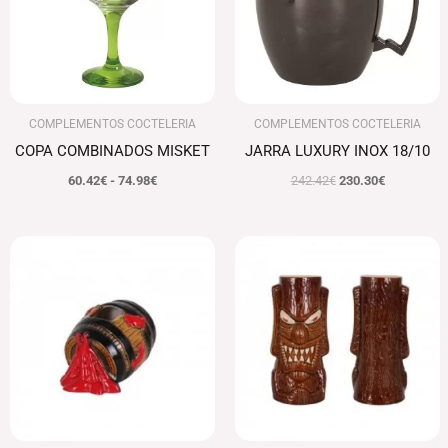
74.98€
COMPLEMENTOS COCTELERIA
COMPLEMENTOS COCTELERIA
COPA COMBINADOS MISKET
JARRA LUXURY INOX 18/10
60.42
€
-
74.98
€
242.42
€
230.30
€