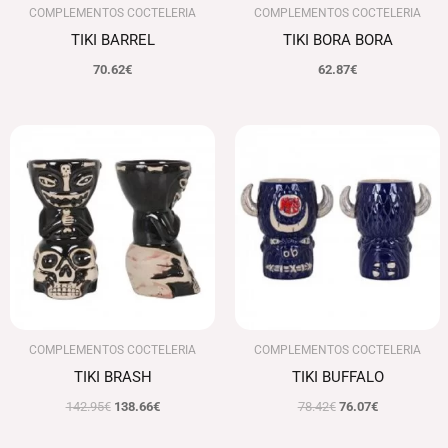
COMPLEMENTOS COCTELERIA
COMPLEMENTOS COCTELERIA
TIKI BARREL
TIKI BORA BORA
70.62
€
62.87
€
El
El
El
El
precio
precio
precio
precio
original
actual
original
actual
era:
es:
era:
es:
142.95€.
138.66€.
78.42€.
76.07€.
COMPLEMENTOS COCTELERIA
COMPLEMENTOS COCTELERIA
TIKI BRASH
TIKI BUFFALO
142.95
€
138.66
€
78.42
€
76.07
€