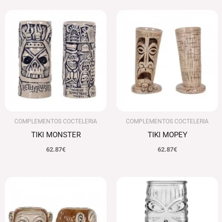
COMPLEMENTOS COCTELERIA
COMPLEMENTOS COCTELERIA
TIKI MONSTER
TIKI MOPEY
62.87
€
62.87
€
El
El
precio
precio
original
actual
era:
es:
78.42€.
76.07€.