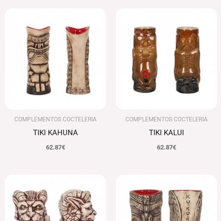
COMPLEMENTOS COCTELERIA
COMPLEMENTOS COCTELERIA
TIKI KAHUNA
TIKI KALUI
62.87
€
62.87
€
El
El
precio
precio
original
actual
era:
es:
142.95€.
138.66€.