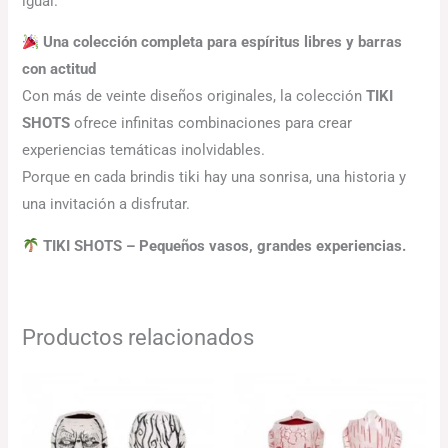
igual.
Una colección completa para espíritus libres y barras
con actitud
Con más de veinte diseños originales, la colección
TIKI
SHOTS
ofrece infinitas combinaciones para crear
experiencias temáticas inolvidables.
Porque en cada brindis tiki hay una sonrisa, una historia y
una invitación a disfrutar.
TIKI SHOTS – Pequeños vasos, grandes experiencias.
Productos relacionados
El
El
precio
precio
original
actual
era:
es: