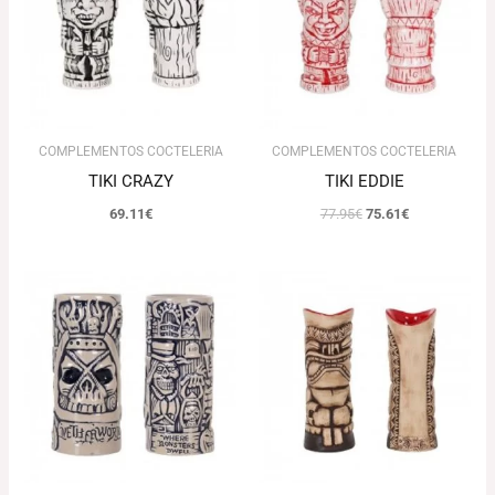
77.95€.
75.61€.
COMPLEMENTOS COCTELERIA
COMPLEMENTOS COCTELERIA
TIKI CRAZY
TIKI EDDIE
69.11
€
77.95
€
75.61
€