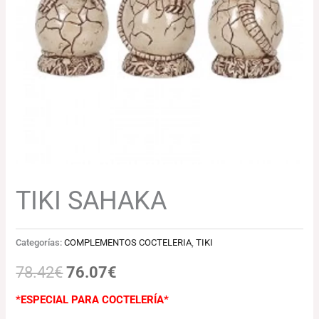
78.42€.
76.07€.
TIKI SAHAKA
Categorías:
COMPLEMENTOS COCTELERIA
,
TIKI
78.42
€
76.07
€
*ESPECIAL PARA COCTELERÍA*