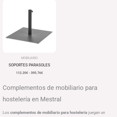
Rango
de
precios:
desde
112.20€
hasta
395.76€
MOBILIARIO
SOPORTES PARASOLES
112.20
€
-
395.76
€
Complementos de mobiliario para
hostelería en Mestral
Los
complementos de mobiliario para hostelería
juegan un