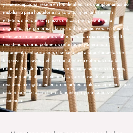
y uno excepcional reside en los detalles. Los
complementos de
mobiliario para hostelería
no solo cumplen una función
estética, sino que son piezas críticas para garantizar la
seguridad, la ergonomía y la vida útil de tus activos. En Mestral,
seleccionamos accesorios fabricados con materiales de alta
resistencia, como polímeros reforzados y acero con
tratamiento anticorrosión, diseñados para soportar ciclos de
limpieza intensivos y el uso constante en entornos de alta
rotación. Desde topes y niveladores hasta sistemas de unión,
cada componente cumple con las normativas de seguridad y
resistencia exigidas en entornos profesionales, asegurando que
cada rincón de tu hotel o restaurante proyecte solidez y
eficiencia.