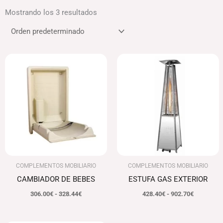
Mostrando los 3 resultados
Rango
Rango
de
de
precios:
precios:
desde
desde
306.00€
428.40€
hasta
hasta
328.44€
902.70€
COMPLEMENTOS MOBILIARIO
COMPLEMENTOS MOBILIARIO
CAMBIADOR DE BEBES
ESTUFA GAS EXTERIOR
306.00
€
-
328.44
€
428.40
€
-
902.70
€