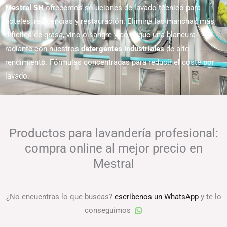
Mestral SH
ofrecemos soluciones de lavado técnico para
hoteles, residencias y restauración. Elimina las manchas más
difíciles de grasa, vino o sangre y consigue una blancura
radiante con nuestros
detergentes industriales
de alto
rendimiento. Fórmulas concentradas para reducir el coste por
lavado.
Productos para lavandería profesional:
compra online al mejor precio en
Mestral
¿No encuentras lo que buscas?
escríbenos un WhatsApp
y te lo
conseguimos