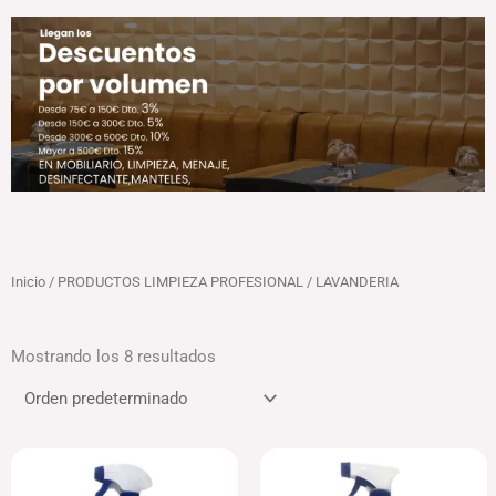
Inicio
/
PRODUCTOS LIMPIEZA PROFESIONAL
/ LAVANDERIA
Mostrando los 8 resultados
El
El
precio
precio
original
actual