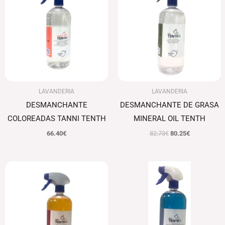
era:
es:
82.73€.
80.25€.
LAVANDERIA
LAVANDERIA
DESMANCHANTE
DESMANCHANTE DE GRASA
COLOREADAS TANNI TENTH
MINERAL OIL TENTH
66.40
€
82.73
€
80.25
€