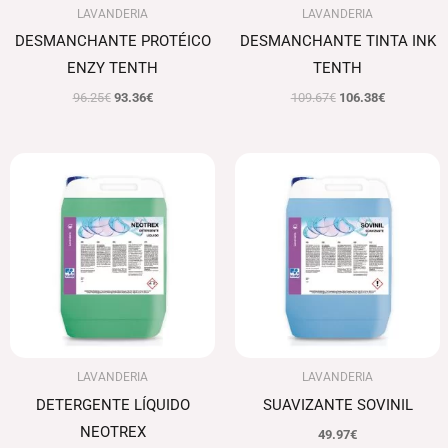
LAVANDERIA
LAVANDERIA
DESMANCHANTE PROTÉICO
DESMANCHANTE TINTA INK
ENZY TENTH
TENTH
96.25
€
93.36
€
109.67
€
106.38
€
El
El
precio
precio
original
actual
era:
es:
93.60€.
90.79€.
LAVANDERIA
LAVANDERIA
DETERGENTE LÍQUIDO
SUAVIZANTE SOVINIL
NEOTREX
49.97
€