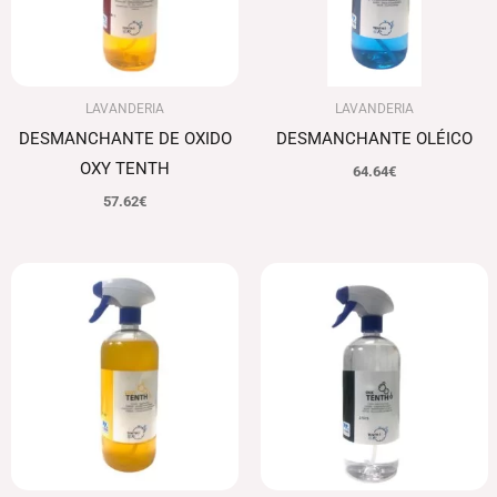
LAVANDERIA
LAVANDERIA
DESMANCHANTE DE OXIDO
DESMANCHANTE OLÉICO
OXY TENTH
64.64
€
57.62
€
El
El
El
El
precio
precio
precio
precio
original
actual
original
actual
era:
es:
era:
es:
96.25€.
93.36€.
109.67€.
106.38€.