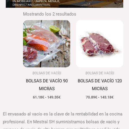
Mostrando los 2 resultados
Rango
Rango
de
de
precios:
precios:
desde
desde
61.18€
70.89€
hasta
hasta
149.35€
143.18€
BOLSAS DE VACÍO
BOLSAS DE VACÍO
BOLSAS DE VACÍO 90
BOLSAS DE VACÍO 120
MICRAS
MICRAS
61.18
€
-
149.35
€
70.89
€
-
143.18
€
El envasado al vacío es la clave de la rentabilidad en la cocina
profesional. En Mestral SH suministramos bolsas de vacío y