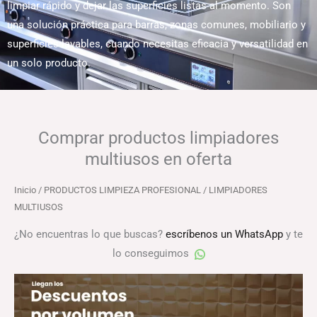
limpiar rápido y dejar las superficies listas al momento. Son
una solución práctica para barras, zonas comunes, mobiliario y
superficies lavables, cuando necesitas eficacia y versatilidad en
un solo producto.
Comprar productos limpiadores
multiusos en oferta
Inicio
/
PRODUCTOS LIMPIEZA PROFESIONAL
/ LIMPIADORES
MULTIUSOS
¿No encuentras lo que buscas?
escríbenos un WhatsApp
y te
lo conseguimos