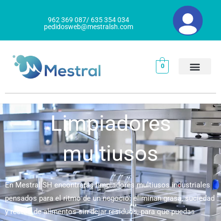
Ir
al
962 369 087/ 635 354 034
pedidosweb@mestralsh.com
contenido
0
Limpiadores
multiusos
En Mestral SH encontrarás limpiadores multiusos industriales
pensados para el ritmo de un negocio: eliminan grasa, suciedad
y restos de alimentos sin dejar residuos, para que puedas