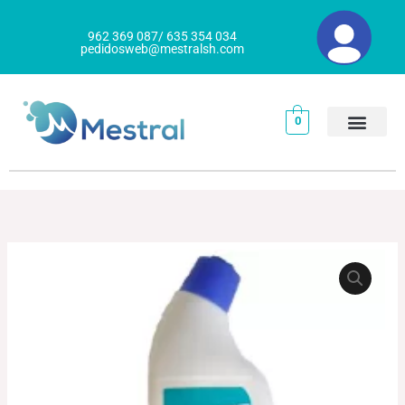
Ir
al
962 369 087/ 635 354 034
pedidosweb@mestralsh.com
contenido
0
SCALITE
BAÑOS
LIMPIADOR
cantidad