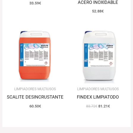
ACERO INOXIDABLE
33.59
€
52.88
€
El
El
precio
precio
original
actual
era:
es:
83.72€.
81.21€.
LIMPIADORES MULTIUSOS
LIMPIADORES MULTIUSOS
SCALITE DESINCRUSTANTE
FINDEX LIMPIATODO
60.50
€
83.72
€
81.21
€