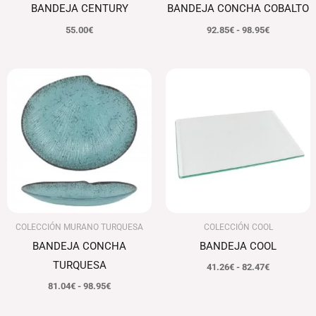
BANDEJA CENTURY
BANDEJA CONCHA COBALTO
55.00
€
92.85
€
-
98.95
€
Rango
Rango
de
de
precios:
precios:
desde
desde
81.04€
41.26€
hasta
hasta
98.95€
82.47€
COLECCIÓN MURANO TURQUESA
COLECCIÓN COOL
BANDEJA CONCHA
BANDEJA COOL
TURQUESA
41.26
€
-
82.47
€
81.04
€
-
98.95
€