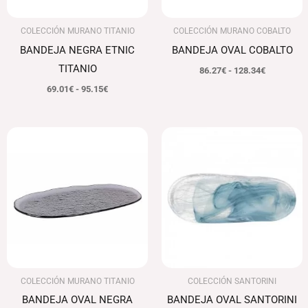
COLECCIÓN MURANO TITANIO
COLECCIÓN MURANO COBALTO
BANDEJA NEGRA ETNIC
BANDEJA OVAL COBALTO
TITANIO
86.27
€
-
128.34
€
69.01
€
-
95.15
€
Rango
El
El
de
precio
precio
precios:
original
actual
desde
era:
es:
66.58€
116.80€.
113.30€.
hasta
95.15€
COLECCIÓN MURANO TITANIO
COLECCIÓN SANTORINI
BANDEJA OVAL NEGRA
BANDEJA OVAL SANTORINI