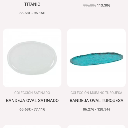
TITANIO
116.80
€
113.30
€
66.58
€
-
95.15
€
Rango
Rango
de
de
precios:
precios:
desde
desde
65.68€
86.27€
hasta
hasta
77.11€
128.34€
COLECCIÓN SATINADO
COLECCIÓN MURANO TURQUESA
BANDEJA OVAL SATINADO
BANDEJA OVAL TURQUESA
65.68
€
-
77.11
€
86.27
€
-
128.34
€
El
El
El
El