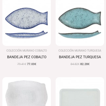
precio
precio
precio
precio
original
actual
original
actual
era:
es:
era:
es:
79.41€.
77.03€.
84.82€.
82.28€.
COLECCIÓN MURANO COBALTO
COLECCIÓN MURANO TURQUESA
BANDEJA PEZ COBALTO
BANDEJA PEZ TURQUESA
79.41
€
77.03
€
84.82
€
82.28
€
Rango
Rango
de
de
precios:
precios:
desde
desde
58.41€
60.05€
hasta
hasta
76.86€
81.04€