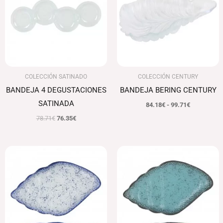
78.71€.
76.35€.
84.18€
hasta
99.71€
COLECCIÓN SATINADO
COLECCIÓN CENTURY
BANDEJA 4 DEGUSTACIONES
BANDEJA BERING CENTURY
SATINADA
84.18
€
-
99.71
€
78.71
€
76.35
€
El
El
El
El
precio
precio
precio
precio
original
actual
original
actual
era:
es:
era:
es:
111.71€.
108.36€.
111.71€.
108.36€.