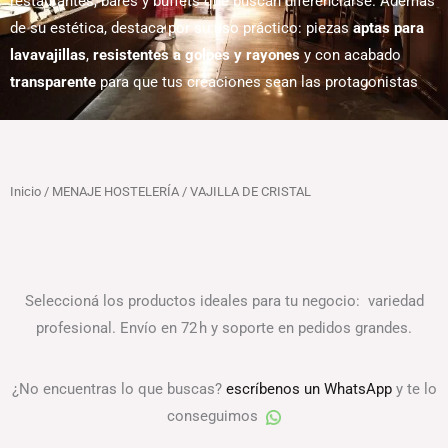
restaurantes, bares y buffets que buscan diferenciarse. Además
de su estética, destaca por su uso práctico: piezas
aptas para
lavavajillas
,
resistentes a golpes y rayones
y con acabado
transparente
para que tus creaciones sean las protagonistas
Inicio
/
MENAJE HOSTELERÍA
/ VAJILLA DE CRISTAL
Seleccioná los productos ideales para tu negocio: variedad
profesional. Envío en 72 h y soporte en pedidos grandes.
¿No encuentras lo que buscas?
escríbenos un WhatsApp
y te lo
conseguimos