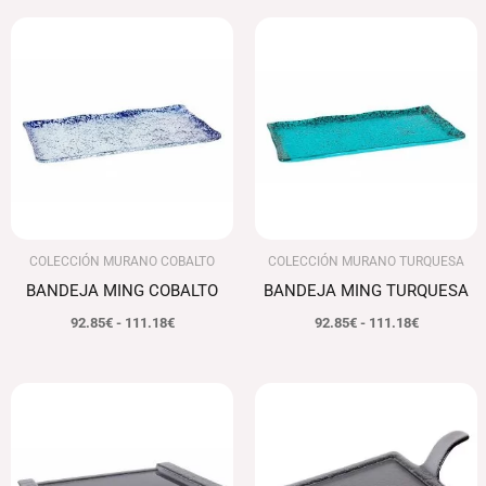
Rango
Rango
de
de
precios:
precios:
desde
desde
92.85€
92.85€
hasta
hasta
111.18€
111.18€
COLECCIÓN MURANO COBALTO
COLECCIÓN MURANO TURQUESA
BANDEJA MING COBALTO
BANDEJA MING TURQUESA
92.85
€
-
111.18
€
92.85
€
-
111.18
€
Rango
Rango
de
de
precios:
precios:
desde
desde
46.43€
60.44€
hasta
hasta