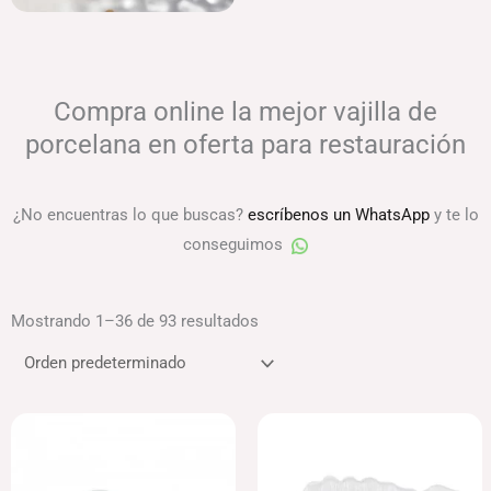
Compra online la mejor vajilla de
porcelana en oferta para restauración
¿No encuentras lo que buscas?
escríbenos un WhatsApp
y te lo
conseguimos
Mostrando 1–36 de 93 resultados
El
El
Rango
precio
precio
de
original
actual
precios:
era:
es:
desde