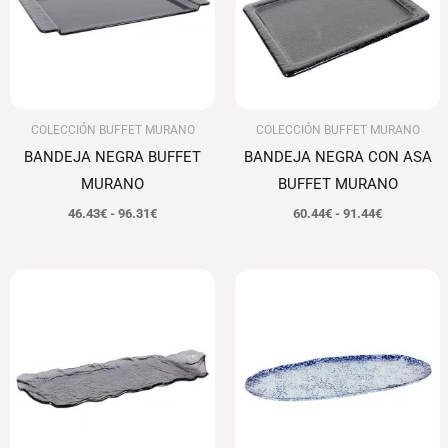
96.31€
91.44€
COLECCIÓN BUFFET MURANO
COLECCIÓN BUFFET MURANO
BANDEJA NEGRA BUFFET
BANDEJA NEGRA CON ASA
MURANO
BUFFET MURANO
46.43
€
-
96.31
€
60.44
€
-
91.44
€
Rango
Rango
de
de
precios:
precios:
desde
desde
69.01€
86.27€
hasta
hasta
95.15€
128.34€