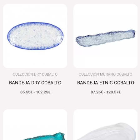
Rango
Rango
de
de
precios:
precios:
desde
desde
85.55€
87.26€
hasta
hasta
102.25€
128.57€
COLECCIÓN DRY COBALTO
COLECCIÓN MURANO COBALTO
BANDEJA DRY COBALTO
BANDEJA ETNIC COBALTO
85.55
€
-
102.25
€
87.26
€
-
128.57
€
Rango
Rango
de
de
precios:
precios:
desde
desde
84.41€
61.64€
hasta
hasta