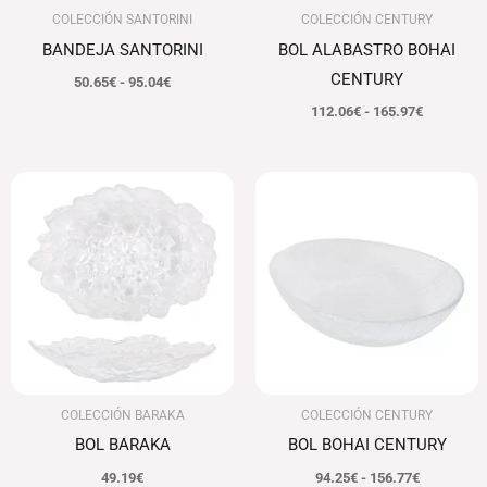
COLECCIÓN SANTORINI
COLECCIÓN CENTURY
BANDEJA SANTORINI
BOL ALABASTRO BOHAI
CENTURY
50.65
€
-
95.04
€
112.06
€
-
165.97
€
Rango
de
precios:
desde
94.25€
hasta
156.77€
COLECCIÓN BARAKA
COLECCIÓN CENTURY
BOL BARAKA
BOL BOHAI CENTURY
49.19
€
94.25
€
-
156.77
€