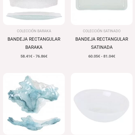
COLECCIÓN BARAKA
COLECCIÓN SATINADO
BANDEJA RECTANGULAR
BANDEJA RECTANGULAR
BARAKA
SATINADA
58.41
€
-
76.86
€
60.05
€
-
81.04
€
Rango
Rango
de
de
precios:
precios:
desde
desde
50.65€
112.06€
hasta
hasta
95.04€
165.97€