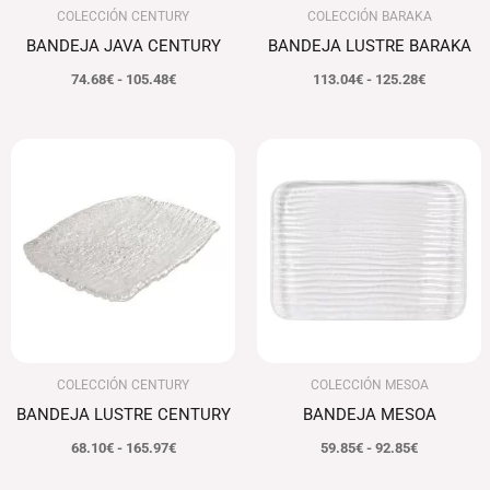
COLECCIÓN CENTURY
COLECCIÓN BARAKA
BANDEJA JAVA CENTURY
BANDEJA LUSTRE BARAKA
74.68
€
-
105.48
€
113.04
€
-
125.28
€
Rango
Rango
de
de
precios:
precios:
desde
desde
68.10€
59.85€
hasta
hasta
165.97€
92.85€
COLECCIÓN CENTURY
COLECCIÓN MESOA
BANDEJA LUSTRE CENTURY
BANDEJA MESOA
68.10
€
-
165.97
€
59.85
€
-
92.85
€