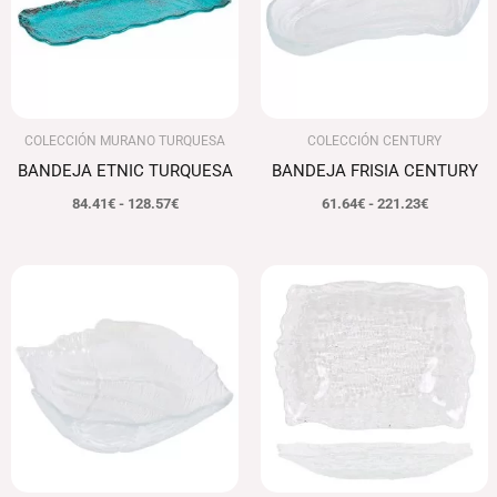
128.57€
221.23€
COLECCIÓN MURANO TURQUESA
COLECCIÓN CENTURY
BANDEJA ETNIC TURQUESA
BANDEJA FRISIA CENTURY
84.41
€
-
128.57
€
61.64
€
-
221.23
€
Rango
Rango
de
de
precios:
precios:
desde
desde
74.68€
113.04€
hasta
hasta
105.48€
125.28€