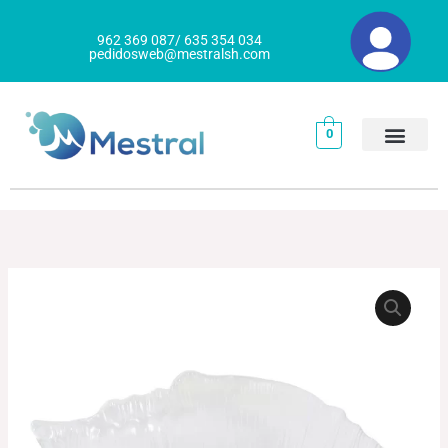
Ir
al
962 369 087/ 635 354 034
pedidosweb@mestralsh.com
contenido
0
BANDEJA
Rango
JAVA
de
CENTURY
cantidad
precios:
desde