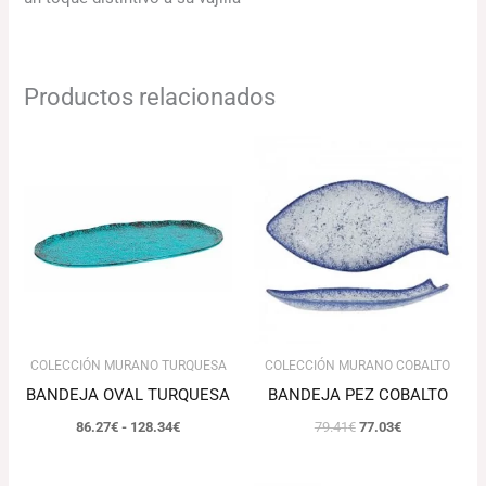
Productos relacionados
Rango
El
El
de
precio
precio
precios:
original
actual
desde
era:
es:
86.27€
79.41€.
77.03€.
hasta
128.34€
COLECCIÓN MURANO TURQUESA
COLECCIÓN MURANO COBALTO
BANDEJA OVAL TURQUESA
BANDEJA PEZ COBALTO
86.27
€
-
128.34
€
79.41
€
77.03
€