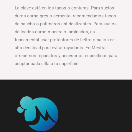
La clave está en los tacos o conteras. Para suelos
duros como gres o cemento, recomendamos tacos
de caucho o polímeros antideslizantes. Para suelos
delicados como madera o laminados, es
fundamental usar protectores de fieltro o nailon de
alta densidad para evitar rayaduras. En Mestral,
ofrecemos repuestos y accesorios específicos para
adaptar cada silla a tu superficie.