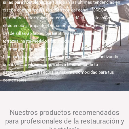
sillas para hostelería
que fusionan las últimas tendencias en
diseño con los requisitos técnicos del canal HORECA:
estructuras reforzadas, materiales de fácil desinfección y alta
resistencia al impacto. Disponemos de soluciones versátiles,
desde sillas apilables para optimizar el almacenamiento en
terrazas, hasta modelos tapizados con tejidos ignífugos y
antimanchas para salones de alta gama. Cada pieza está
fabricada para soportar el uso intensivo diario, garantizando
una inversión duradera que eleva la estética de tu
establecimiento y asegura la máxima comodidad para tus
comensales.
Nuestros productos recomendados
para profesionales de la restauración y