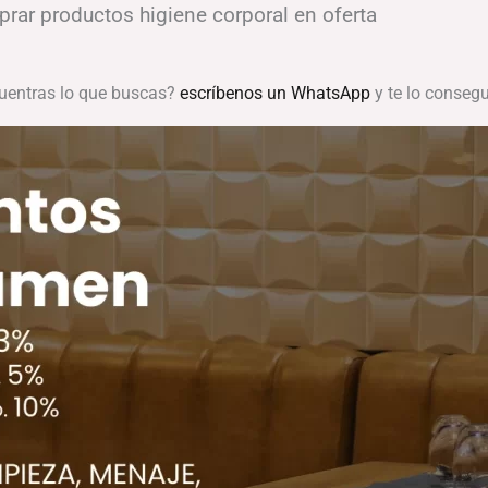
rar productos higiene corporal en oferta
uentras lo que buscas?
escríbenos un WhatsApp
y te lo conse