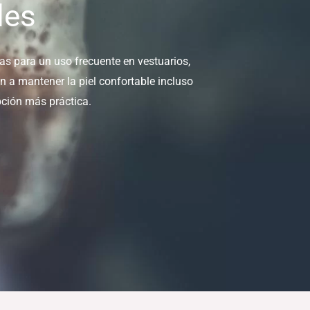
les
as para un uso frecuente en vestuarios,
 a mantener la piel confortable incluso
pción más práctica.