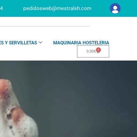
34
pedidosweb@mestralsh.com
S Y SERVILLETAS
MAQUINARIA HOSTELERIA
0
Carrito
0.00
€