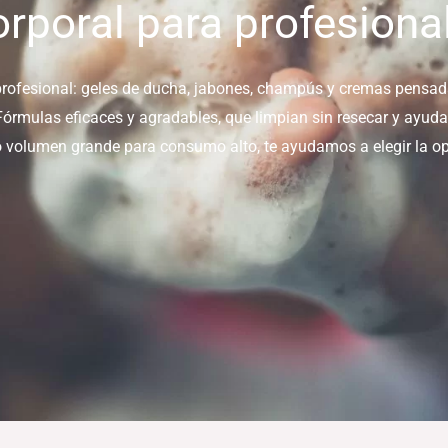
orporal para profesiona
 profesional: geles de ducha, jabones, champús y cremas pensad
órmulas eficaces y agradables, que limpian sin resecar y ayudan
o volumen grande para consumo alto, te ayudamos a elegir la o