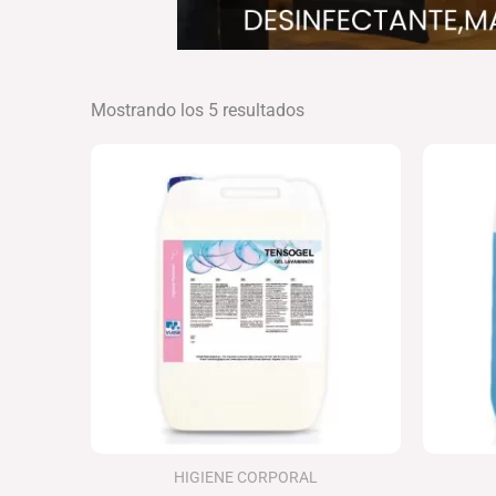
Mostrando los 5 resultados
Rango
de
precios:
desde
44.18€
hasta
56.63€
HIGIENE CORPORAL