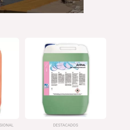
Rango
de
precios:
desde
44.62€
hasta
77.27€
SIONAL
DESTACADOS