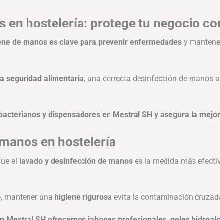
 en hostelería: protege tu negocio c
iene de manos es clave para prevenir enfermedades
y mantener
la seguridad alimentaria
, una correcta desinfección de manos 
acterianos y dispensadores en Mestral SH y asegura la mejor p
 manos en hostelería
que el
lavado y desinfección de manos
es la medida más efectiv
o
, mantener una
higiene rigurosa
evita la contaminación cruzada
en Mestral SH ofrecemos jabones profesionales, geles hidroal