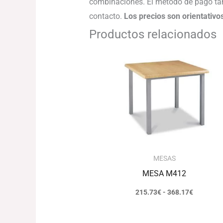
combinaciones. El método de pago tam
contacto.
Los precios son orientativo
Productos relacionados
Rango
de
precios:
desde
215.73€
hasta
368.17€
MESAS
MESA M412
215.73
€
-
368.17
€