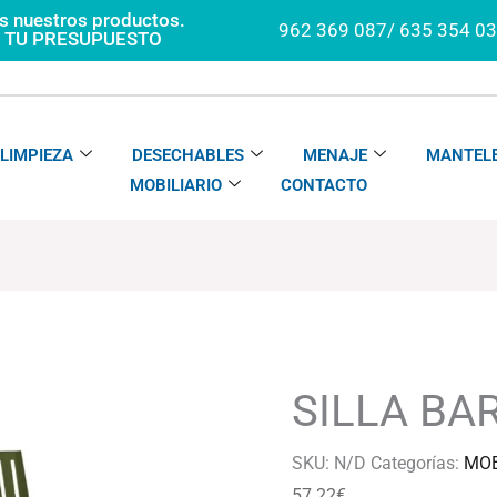
os nuestros productos.
962 369 087/ 635 354 0
A TU PRESUPUESTO
LIMPIEZA
DESECHABLES
MENAJE
MANTELE
MOBILIARIO
CONTACTO
SILLA
BARS-
1
SILLA BA
cantidad
SKU:
N/D
Categorías:
MOB
57.22
€