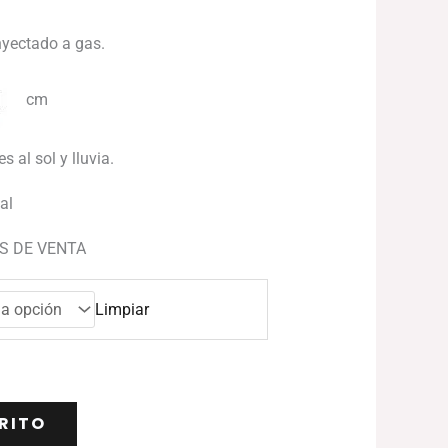
nyectado a gas.
cm
s al sol y lluvia.
ual
S DE VENTA
Limpiar
RITO