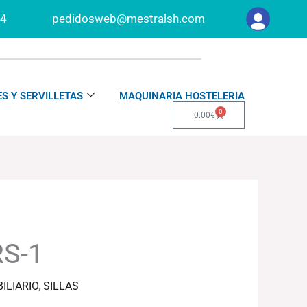
34
pedidosweb@mestralsh.com
S Y SERVILLETAS
MAQUINARIA HOSTELERIA
0
Carrito
0.00
€
RS-1
ILIARIO
,
SILLAS