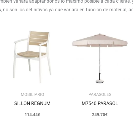
bién variará adaptándonos lo máximo posible a cada cliente, y
s
, no son los definitivos ya que variara en función de material,
MOBILIARIO
PARASOLES
SILLÓN REGNUM
M7540 PARASOL
114.44
€
249.70
€