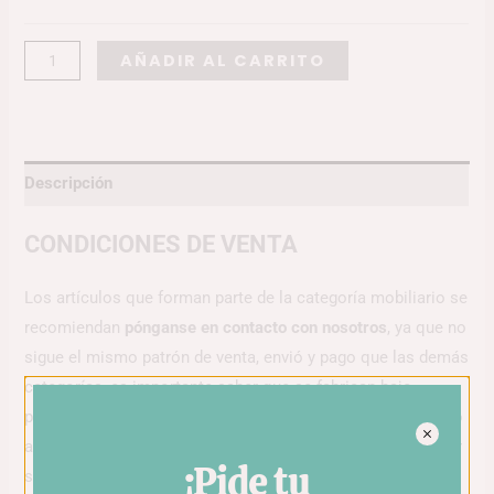
Alternative:
AÑADIR AL CARRITO
Descripción
CONDICIONES DE VENTA
Los artículos que forman parte de la categoría mobiliario se
recomiendan
pónganse en contacto con nosotros
, ya que no
sigue el mismo patrón de venta, envió y pago que las demás
categorías, es importante saber que se fabrican bajo
pedido. Todos los artículos ofrecen variedad en fabricado o
acabado con respecto a materiales, por ello para conseguir
¡Pide tu
su mobiliario perfecto recomendamos contacten con