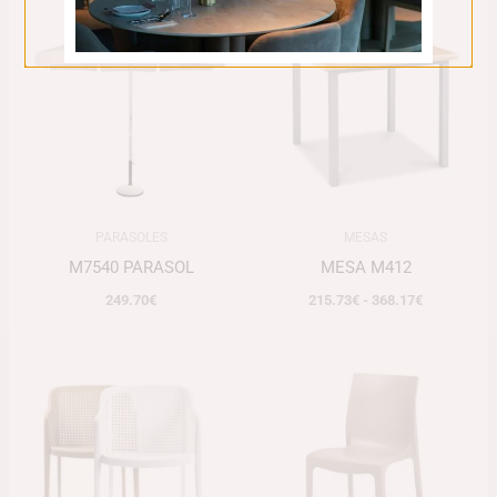
Rango
de
precios:
desde
215.73€
hasta
368.17€
PARASOLES
MESAS
M7540 PARASOL
MESA M412
249.70
€
215.73
€
-
368.17
€