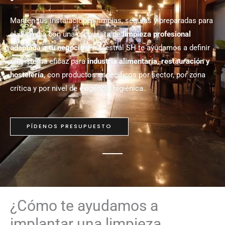
Mantén tus instalaciones limpias, seguras y preparadas para
el día a día con una propuesta de
limpieza profesional
adaptada a tu negocio
. En Mestral SH te ayudamos a definir
un sistema eficaz para
industria alimentaria, restauración y
hostelería
, con productos específicos por sector, por zona
crítica y por nivel de exigencia higiénica.
PÍDENOS PRESUPUESTO
¿Cómo te ayudamos a
implantar una limpieza