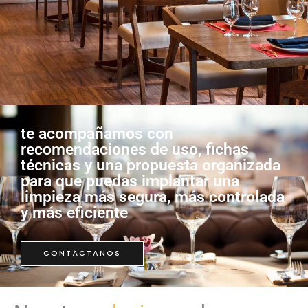
te acompañamos con
recomendaciones de uso, fichas
técnicas y una propuesta organizada
para que puedas implantar una
limpieza más segura, más controlada
y más eficiente
CONTÁCTANOS