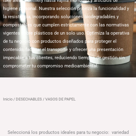
take away
y delivery hasta vajilla monouso y artículos de
higiene personal. Nuestra selección prioriza la funcionalidad y
la resistencia, incorporando soluciones biodegradables y
compostables que cumplen estrictamente con las normativas
vigentes sobre plásticos de un solo uso. Optimiza la operativa
de tu negocio con productos diseñados para proteger el
contenido, facilitar el transporte y ofrecer una presentación
impecable a tus clientes, reduciendo tiempos de gestión sin
comprometer tu compromiso medioambiental.
Inicio
/
DESECHABLES
/ VASOS DE PAPEL
Seleccioná los productos ideales para tu negocio: variedad