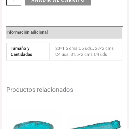
AÑADIR AL CARRITO
Información adicional
Tamaño y
20×1.5 cms C6 uds., 28×2 cms
Cantidades
C4 uds, 31.5×2 cms C4 uds
Productos relacionados
Rango
Rango
de
de
precios:
precios:
desde
desde
80.63€
84.41€
hasta
hasta