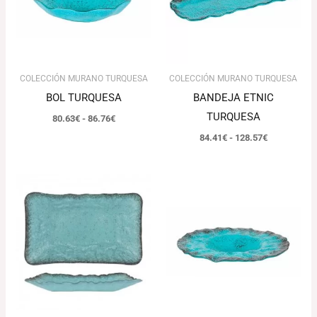
86.76€
128.57€
COLECCIÓN MURANO TURQUESA
COLECCIÓN MURANO TURQUESA
BOL TURQUESA
BANDEJA ETNIC
TURQUESA
80.63
€
-
86.76
€
84.41
€
-
128.57
€
Rango
El
El
de
precio
precio
precios:
original
actual
desde
era:
es:
64.85€
82.15€.
79.69€.
hasta
84.86€