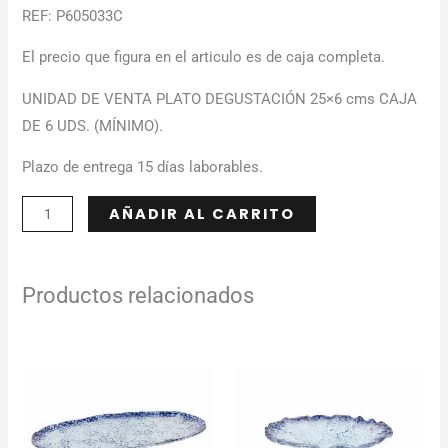
REF: P605033C
El precio que figura en el articulo es de caja completa.
UNIDAD DE VENTA PLATO DEGUSTACIÓN 25×6 cms CAJA
DE 6 UDS. (MÍNIMO).
Plazo de entrega 15 días laborables.
Alternative:
AÑADIR AL CARRITO
Productos relacionados
Rango
El
El
de
precio
precio
precios:
original
actual
desde
era:
es:
86.27€
100.32€.
97.31€.
hasta
128.34€