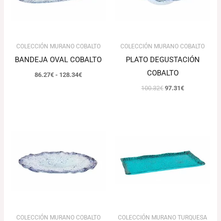
COLECCIÓN MURANO COBALTO
COLECCIÓN MURANO COBALTO
BANDEJA OVAL COBALTO
PLATO DEGUSTACIÓN
COBALTO
86.27
€
-
128.34
€
100.32
€
97.31
€
El
El
Rango
precio
precio
de
original
actual
precios:
era:
es:
desde
82.15€.
79.69€.
92.85€
hasta
111.18€
COLECCIÓN MURANO COBALTO
COLECCIÓN MURANO TURQUESA