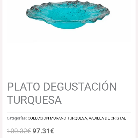
100.32€.
97.31€.
PLATO DEGUSTACIÓN
TURQUESA
Categorías:
COLECCIÓN MURANO TURQUESA
,
VAJILLA DE CRISTAL
100.32
€
97.31
€