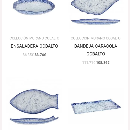
COLECCIÓN MURANO COBALTO
COLECCIÓN MURANO COBALTO
ENSALADERA COBALTO
BANDEJA CARACOLA
COBALTO
86.35
€
83.76
€
111.71
€
108.36
€
El
El
Rango
precio
precio
de
original
actual
precios:
era:
es:
desde
79.41€.
77.03€.
92.85€
hasta
111.18€