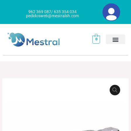
Ir
al
962 369 087/ 635 354 034
pedidosweb@mestralsh.com
contenido
0
BANDEJA
Rango
NEGRA
de
ETNIC
TITANIO
precios:
cantidad
desde