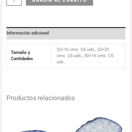
AÑADIR AL CARRITO
Información adicional
32×16 cms C6 uds., 32×25
Tamaño y
cms C6 uds., 40×16 cms C6
Cantidades
uds.
Productos relacionados
El
El
El
El
precio
precio
precio
precio
original
actual
original
actual
era:
es:
era:
es:
86.35€.
83.76€.
111.71€.
108.36€.