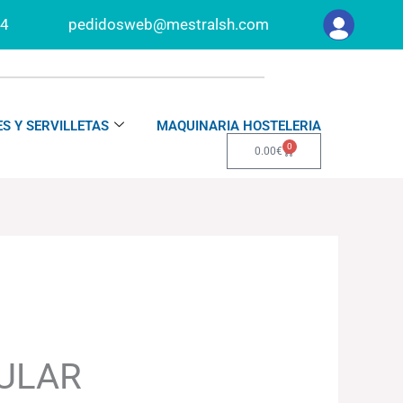
34
pedidosweb@mestralsh.com
S Y SERVILLETAS
MAQUINARIA HOSTELERIA
0
Carrito
0.00
€
ULAR