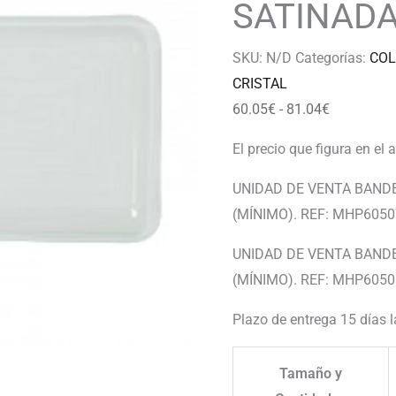
81.04€
SATINAD
SKU:
N/D
Categorías:
COL
CRISTAL
60.05
€
-
81.04
€
El precio que figura en el 
UNIDAD DE VENTA BANDE
(MÍNIMO). REF: MHP605
UNIDAD DE VENTA BANDE
(MÍNIMO). REF: MHP605
Plazo de entrega 15 días 
Tamaño y