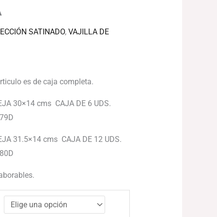
A
ECCIÓN SATINADO
,
VAJILLA DE
articulo es de caja completa.
JA 30×14 cms CAJA DE 6 UDS.
079D
JA 31.5×14 cms CAJA DE 12 UDS.
080D
laborables.