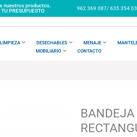
os nuestros productos.
962 369 087/ 635 354 0
A TU PRESUPUESTO
LIMPIEZA
DESECHABLES
MENAJE
MANTELE
MOBILIARIO
CONTACTO
BANDEJA
Rango
RECTANGULAR
de
SATINADA
precios:
BANDEJA
cantidad
desde
60.05€
RECTANG
hasta