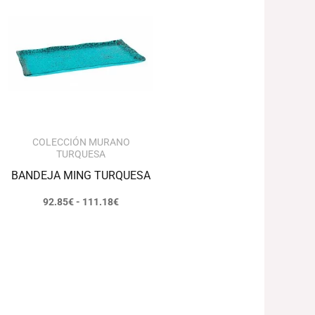
precios:
desde
92.85€
hasta
111.18€
COLECCIÓN MURANO
TURQUESA
BANDEJA MING TURQUESA
92.85
€
-
111.18
€