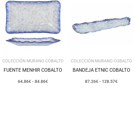
precios:
precios:
desde
desde
64.86€
87.26€
hasta
hasta
84.86€
128.57€
COLECCIÓN MURANO COBALTO
COLECCIÓN MURANO COBALTO
FUENTE MENHIR COBALTO
BANDEJA ETNIC COBALTO
64.86
€
-
84.86
€
87.26
€
-
128.57
€