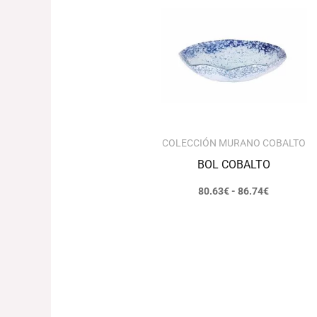
precios:
desde
80.63€
hasta
86.74€
COLECCIÓN MURANO COBALTO
BOL COBALTO
80.63
€
-
86.74
€