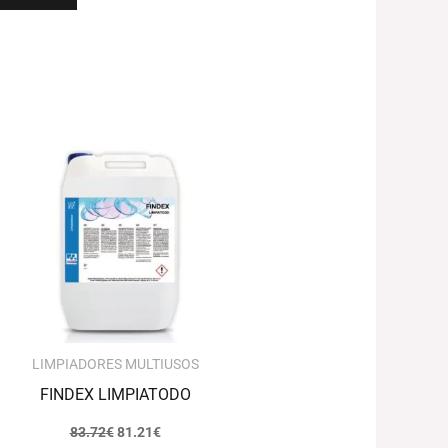
El
El
precio
precio
original
actual
era:
es:
83.72€.
81.21€.
LIMPIADORES MULTIUSOS
FINDEX LIMPIATODO
83.72
€
81.21
€