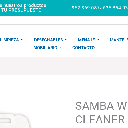
os nuestros productos.
962 369 087/ 635 354 0
A TU PRESUPUESTO
LIMPIEZA
DESECHABLES
MENAJE
MANTELE
MOBILIARIO
CONTACTO
SAMBA
WINDOW
CLEANER
SAMBA W
LIMPIACRISTALES
cantidad
CLEANER