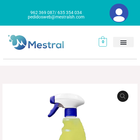
Ir
al
962 369 087/ 635 354 034
pedidosweb@mestralsh.com
contenido
0
FINDEX
MULTIBRILL
cantidad