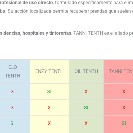
ofesional de uso directo
, formulado específicamente para eli
ierba. Su acción localizada permite recuperar prendas que suele
sidencias, hospitales y tintorerías
, TANNI TENTH es el aliado pe
CLO
ENZY TENTH
OIL TENTH
TANNI TE
TENTH
X
SI
X
X
X
X
SI
X
SI
X
X
SI