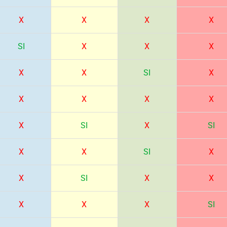
X
X
X
X
SI
X
X
X
X
X
SI
X
X
X
X
X
X
SI
X
SI
X
X
SI
X
X
SI
X
X
X
X
X
SI