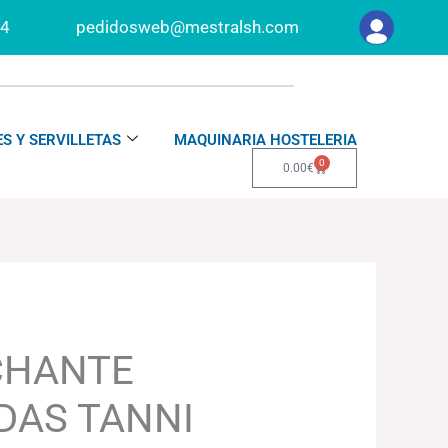
34
pedidosweb@mestralsh.com
S Y SERVILLETAS
MAQUINARIA HOSTELERIA
0
Carrito
0.00
€
CHANTE
DAS TANNI