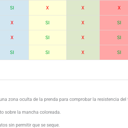
SI
X
X
X
X
SI
X
SI
X
SI
X
SI
SI
SI
X
SI
una zona oculta de la prenda para comprobar la resistencia del t
to sobre la mancha coloreada.
os sin permitir que se seque.