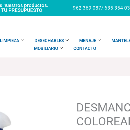
os nuestros productos.
962 369 087/ 635 354 0
A TU PRESUPUESTO
LIMPIEZA
DESECHABLES
MENAJE
MANTELE
MOBILIARIO
CONTACTO
DESMANCHANTE
COLOREADAS
TANNI
DESMAN
TENTH
cantidad
COLOREA