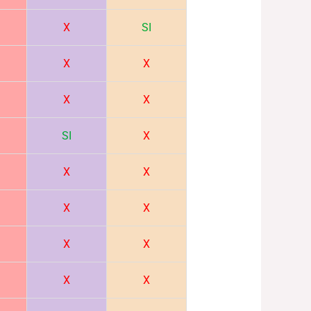
X
SI
X
X
X
X
SI
X
X
X
X
X
X
X
X
X