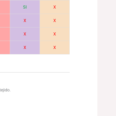
SI
X
X
X
X
X
X
X
ejido.