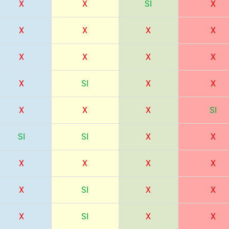
X
X
SI
X
X
X
X
X
X
X
X
X
X
SI
X
X
X
X
X
SI
SI
SI
X
X
X
X
X
X
X
SI
X
X
X
SI
X
X