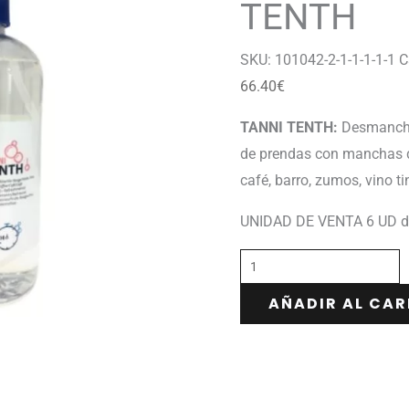
TENTH
SKU:
101042-2-1-1-1-1-1
C
66.40
€
TANNI TENTH:
Desmanchan
de prendas con manchas de 
café, barro, zumos, vino tin
UNIDAD DE VENTA 6 UD d
AÑADIR AL CAR