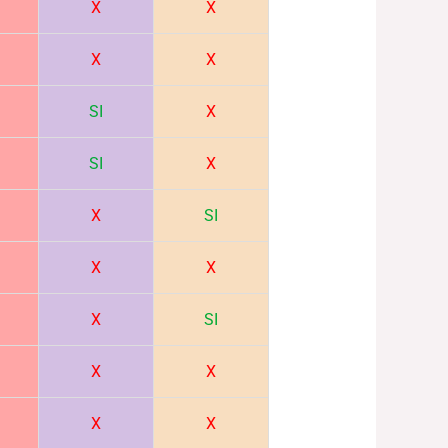
X
X
X
X
SI
X
SI
X
X
SI
X
X
X
SI
X
X
X
X