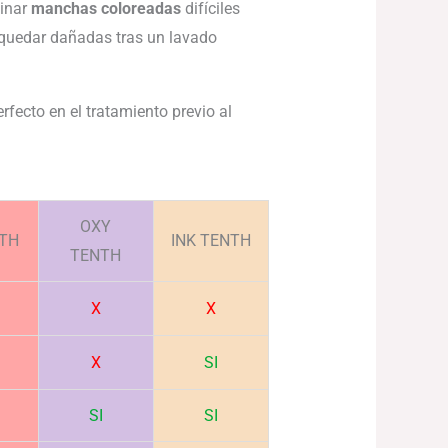
minar
manchas coloreadas
difíciles
n quedar dañadas tras un lavado
rfecto en el tratamiento previo al
OXY
NTH
INK TENTH
TENTH
X
X
X
SI
SI
SI