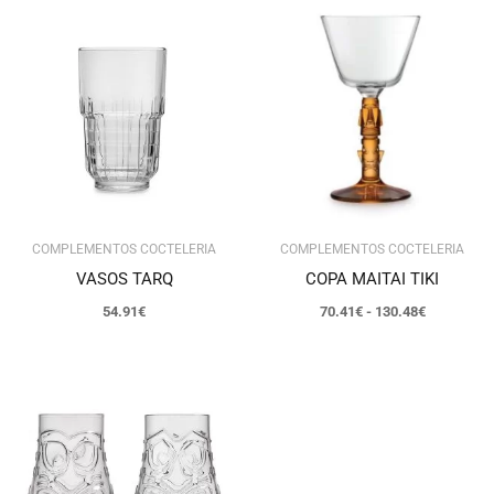
Rango
de
precios:
desde
70.41€
hasta
130.48€
COMPLEMENTOS COCTELERIA
COMPLEMENTOS COCTELERIA
VASOS TARQ
COPA MAITAI TIKI
54.91
€
70.41
€
-
130.48
€
Rango
de
precios:
desde
39.52€
hasta
40.56€