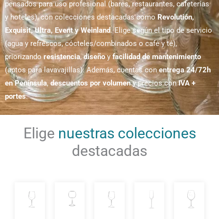
pensados para uso profesional (bares, restaurantes, cafeterías
y hoteles), con colecciones destacadas como
Revolutión,
Exquisit, Ultra, Event y Weinland
. Elige según el tipo de servicio
(agua y refrescos, cócteles/combinados o café y té),
priorizando
resistencia
,
diseño
y
facilidad de mantenimiento
(aptos para lavavajillas). Además, cuentas con
entrega 24/72h
en Península
,
descuentos por volumen
y precios con
IVA +
portes
.
Elige
nuestras colecciones
destacadas