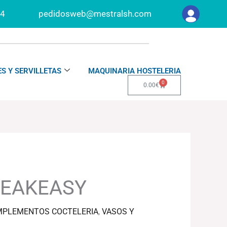
34
pedidosweb@mestralsh.com
S Y SERVILLETAS
MAQUINARIA HOSTELERIA
0
Carrito
0.00
€
PEAKEASY
PLEMENTOS COCTELERIA
,
VASOS Y