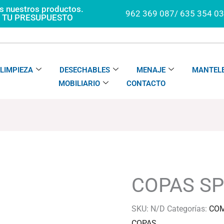
os nuestros productos.
962 369 087/ 635 354 0
A TU PRESUPUESTO
LIMPIEZA
DESECHABLES
MENAJE
MANTELE
MOBILIARIO
CONTACTO
COPAS
Rango
SPEAKEASY
de
cantidad
precios:
COPAS S
desde
44.56€
SKU:
N/D
Categorías:
COM
hasta
COPAS