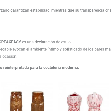
orzado garantizan estabilidad, mientras que su transparencia cr
SPEAKEASY
es una declaración de estilo.
ecable evocan el ambiente íntimo y sofisticado de los bares má
a ocasión.
 reinterpretada para la coctelería moderna.
El
El
precio
precio
original
actual
era:
es:
77.95€.
75.61€.