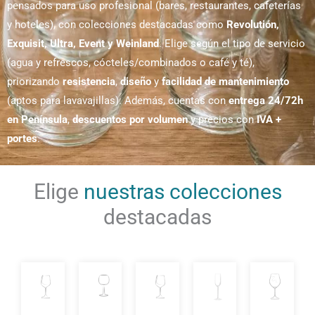
pensados para uso profesional (bares, restaurantes, cafeterías
y hoteles), con colecciones destacadas como
Revolutión,
Exquisit, Ultra, Event y Weinland
. Elige según el tipo de servicio
(agua y refrescos, cócteles/combinados o café y té),
priorizando
resistencia
,
diseño
y
facilidad de mantenimiento
(aptos para lavavajillas). Además, cuentas con
entrega 24/72h
en Península
,
descuentos por volumen
y precios con
IVA +
portes
.
Elige
nuestras colecciones
destacadas