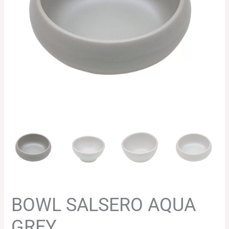
194.11€
hasta
229.58€
BOWL SALSERO AQUA
GREY