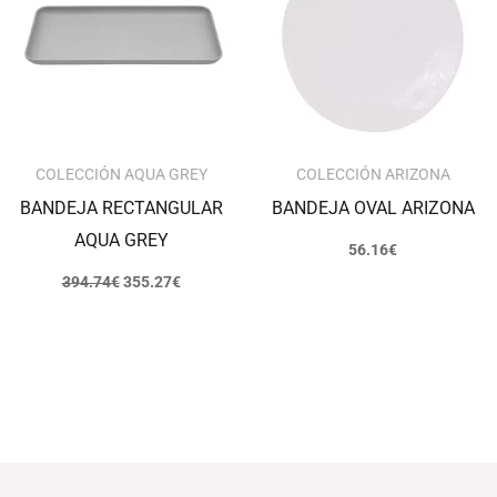
394.74€.
355.27€.
COLECCIÓN AQUA GREY
COLECCIÓN ARIZONA
BANDEJA RECTANGULAR
BANDEJA OVAL ARIZONA
AQUA GREY
56.16
€
394.74
€
355.27
€