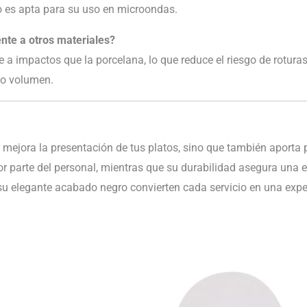
o es apta para su uso en microondas.
nte a otros materiales?
 a impactos que la porcelana, lo que reduce el riesgo de roturas
to volumen.
 mejora la presentación de tus platos, sino que también aporta pr
por parte del personal, mientras que su durabilidad asegura una e
 elegante acabado negro convierten cada servicio en una experi
El
El
precio
precio
original
actual
era:
es: