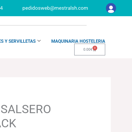
34
pedidosweb@mestralsh.com
S Y SERVILLETAS
MAQUINARIA HOSTELERIA
0
Carrito
0.00
€
 SALSERO
ACK