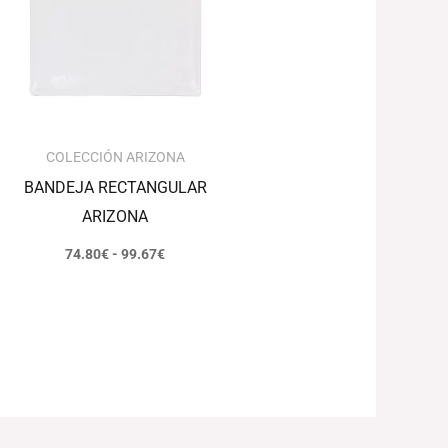
74.80€
hasta
99.67€
COLECCIÓN ARIZONA
BANDEJA RECTANGULAR
ARIZONA
74.80
€
-
99.67
€