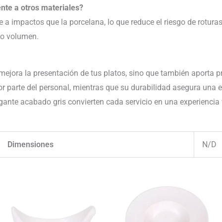
nte a otros materiales?
 a impactos que la porcelana, lo que reduce el riesgo de roturas
to volumen.
mejora la presentación de tus platos, sino que también aporta pra
por parte del personal, mientras que su durabilidad asegura una e
ante acabado gris convierten cada servicio en una experiencia
Dimensiones
N/D
El
El
El
El
precio
precio
precio
precio
original
actual
original
actual
era:
es:
era:
es:
242.54€.
230.41€.
86.44€.
83.85€.