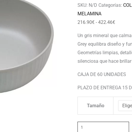
422.46
SKU:
N/D
Categorías:
COL
MELAMINA
216.90
€
-
422.46
€
Un gris mineral que calma
Grey equilibra diseño y fu
Geometrías limpias, detal
silenciosa que hace brillar
CAJA DE 60 UNIDADES
PLAZO DE ENTREGA 15 D
Tamaño