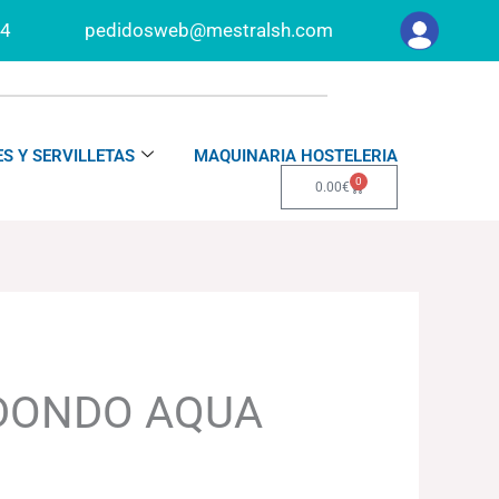
34
pedidosweb@mestralsh.com
S Y SERVILLETAS
MAQUINARIA HOSTELERIA
0
Carrito
0.00
€
DONDO AQUA
€