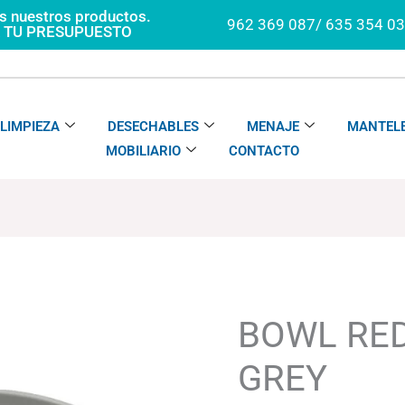
os nuestros productos.
962 369 087/ 635 354 0
A TU PRESUPUESTO
LIMPIEZA
DESECHABLES
MENAJE
MANTELE
MOBILIARIO
CONTACTO
BOWL
Rango
REDONDO
de
AQUA
precios:
BOWL RE
GREY
desde
cantidad
216.90
GREY
hasta