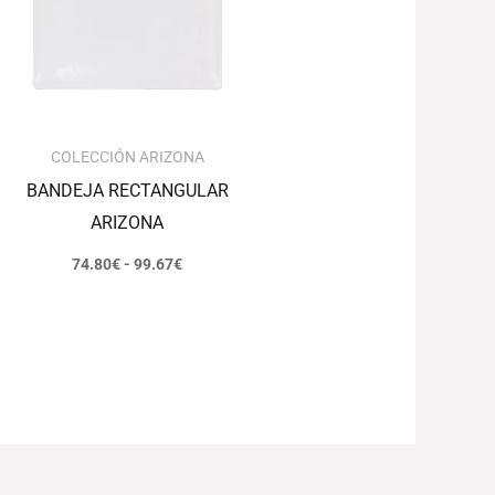
hasta
99.67€
COLECCIÓN ARIZONA
BANDEJA RECTANGULAR
ARIZONA
74.80
€
-
99.67
€