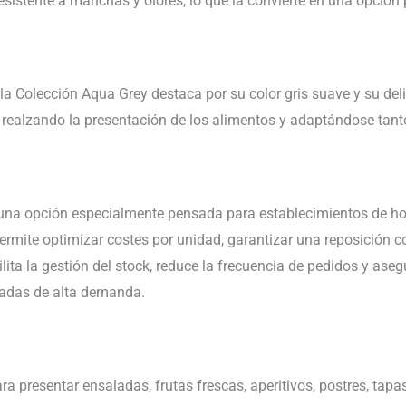
esistente a manchas y olores, lo que la convierte en una opción p
la Colección Aqua Grey destaca por su color gris suave y su deli
a, realzando la presentación de los alimentos y adaptándose t
una opción especialmente pensada para establecimientos de host
rmite optimizar costes por unidad, garantizar una reposición 
lita la gestión del stock, reduce la frecuencia de pedidos y aseg
radas de alta demanda.
a presentar ensaladas, frutas frescas, aperitivos, postres, tapa