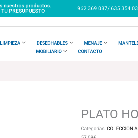
os nuestros productos.
962 369 087/ 635 354 0
A TU PRESUPUESTO
LIMPIEZA
DESECHABLES
MENAJE
MANTELE
MOBILIARIO
CONTACTO
PLATO
HONDO
ARIZONA
PLATO H
cantidad
Categorías:
COLECCIÓN A
57.09
€