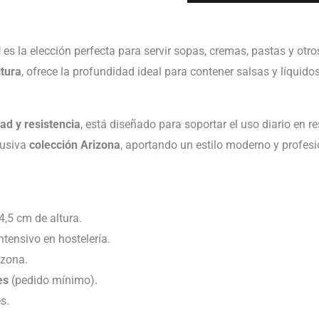
H
es la elección perfecta para servir sopas, cremas, pastas y otro
ltura
, ofrece la profundidad ideal para contener salsas y líquid
dad y resistencia
, está diseñado para soportar el uso diario en re
lusiva
colección Arizona
, aportando un estilo moderno y profesio
,5 cm de altura.
ntensivo en hostelería.
izona.
es
(pedido mínimo).
s.