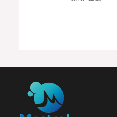
392.67
€
-
500.30
€