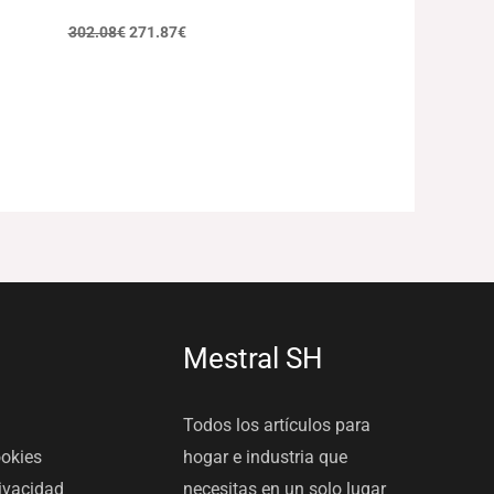
302.08
€
271.87
€
Mestral SH
Todos los artículos para
ookies
hogar e industria que
rivacidad
necesitas en un solo lugar