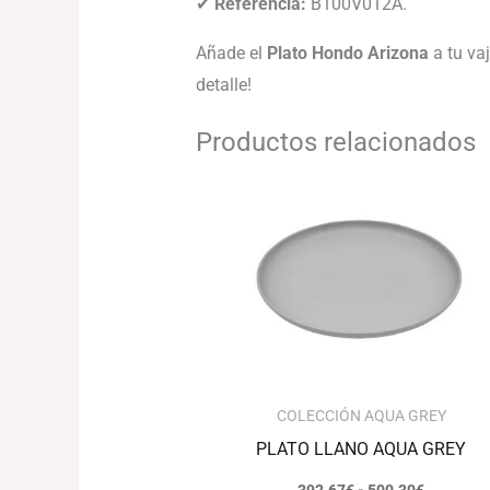
✔
Referencia:
B100V012A.
Añade el
Plato Hondo Arizona
a tu vaj
detalle!
Productos relacionados
Rango
de
precios:
desde
392.67€
hasta
500.30€
COLECCIÓN AQUA GREY
PLATO LLANO AQUA GREY