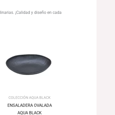
linarias. ¡Calidad y diseño en cada
El
El
precio
precio
original
actual
era:
es:
302.08€.
271.87€.
COLECCIÓN AQUA BLACK
ENSALADERA OVALADA
AQUA BLACK