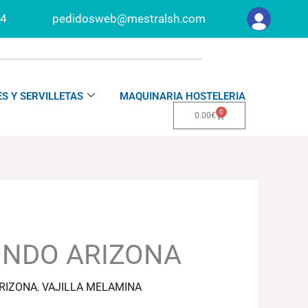
34
pedidosweb@mestralsh.com
S Y SERVILLETAS
MAQUINARIA HOSTELERIA
0
Carrito
0.00
€
ONDO ARIZONA
RIZONA
,
VAJILLA MELAMINA