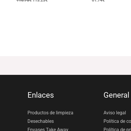
116.73
€
113.23
€
61.74
€
Enlaces
General
Productos de limpieza
Aviso legal
Desechables
Política de c
Envases Take Away
Política de p