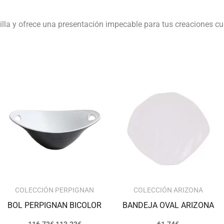
illa y ofrece una presentación impecable para tus creaciones cu
El
El
precio
precio
original
actual
era:
es:
116.73€.
113.23€.
COLECCIÓN PERPIGNAN
COLECCIÓN ARIZONA
BOL PERPIGNAN BICOLOR
BANDEJA OVAL ARIZONA