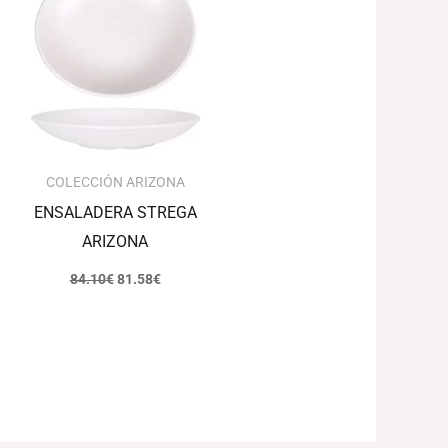
era:
es:
84.10€.
81.58€.
COLECCIÓN ARIZONA
ENSALADERA STREGA
ARIZONA
84.10
€
81.58
€