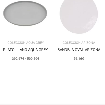
desde
392.67€
hasta
500.30€
COLECCIÓN AQUA GREY
COLECCIÓN ARIZONA
PLATO LLANO AQUA GREY
BANDEJA OVAL ARIZONA
392.67
€
-
500.30
€
56.16
€