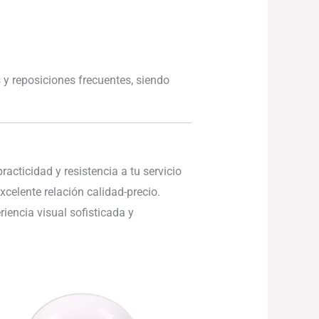
 y reposiciones frecuentes, siendo
acticidad y resistencia a tu servicio
xcelente relación calidad-precio.
encia visual sofisticada y
El
El
precio
precio
original
actual