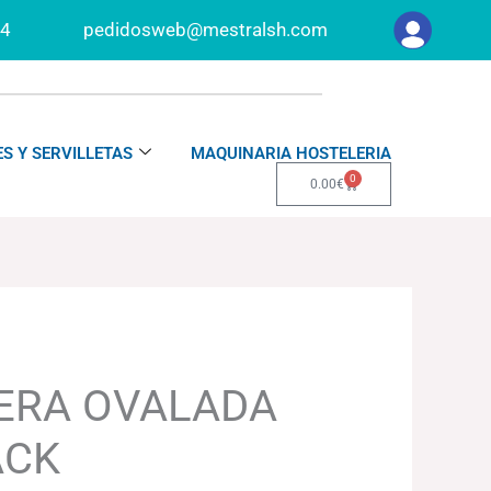
34
pedidosweb@mestralsh.com
S Y SERVILLETAS
MAQUINARIA HOSTELERIA
0
Carrito
0.00
€
ERA OVALADA
ACK