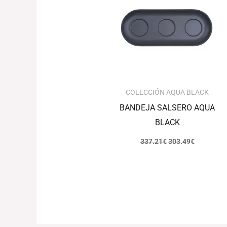
era:
es:
337.21€.
303.49€.
COLECCIÓN AQUA BLACK
BANDEJA SALSERO AQUA
BLACK
337.21
€
303.49
€