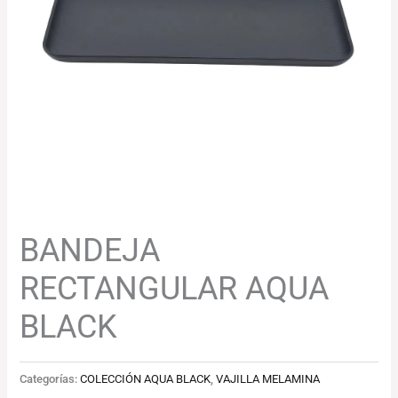
269.67€.
256.19€.
BANDEJA
RECTANGULAR AQUA
BLACK
Categorías:
COLECCIÓN AQUA BLACK
,
VAJILLA MELAMINA