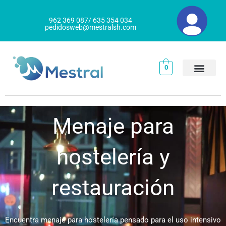
Ir
al
962 369 087/ 635 354 034
pedidosweb@mestralsh.com
contenido
0
Menaje para
hostelería y
restauración
Encuentra menaje para hostelería pensado para el uso intensivo