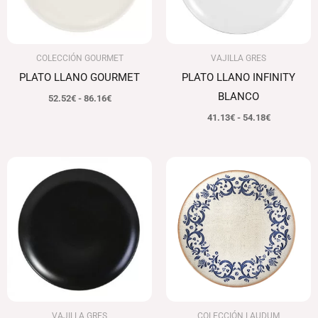
COLECCIÓN GOURMET
VAJILLA GRES
PLATO LLANO GOURMET
PLATO LLANO INFINITY
BLANCO
52.52
€
-
86.16
€
41.13
€
-
54.18
€
Rango
Rango
de
de
precios:
precios:
desde
desde
42.17€
74.20€
hasta
hasta
55.90€
116.67€
VAJILLA GRES
COLECCIÓN LAUDUM