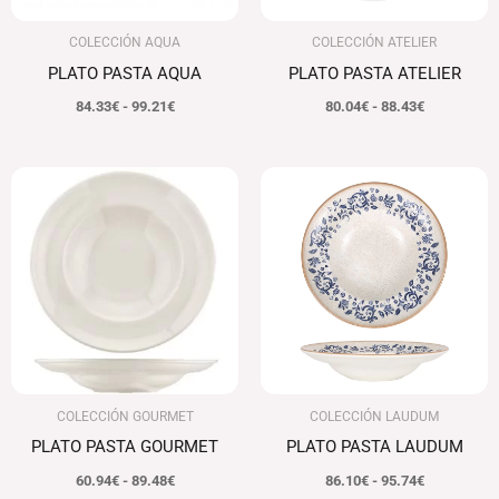
COLECCIÓN AQUA
COLECCIÓN ATELIER
PLATO PASTA AQUA
PLATO PASTA ATELIER
84.33
€
-
99.21
€
80.04
€
-
88.43
€
Rango
Rango
de
de
precios:
precios:
desde
desde
60.94€
86.10€
hasta
hasta
89.48€
95.74€
COLECCIÓN GOURMET
COLECCIÓN LAUDUM
PLATO PASTA GOURMET
PLATO PASTA LAUDUM
60.94
€
-
89.48
€
86.10
€
-
95.74
€