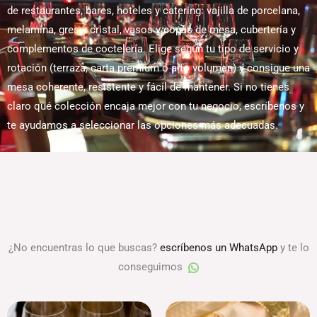
de restaurantes, bares, hoteles y catering: vajilla de porcelana,
melamina, gres y cristal, vasos y copas de mesa, cubertería y
complementos de coctelería. Elige según tu tipo de servicio y
rotación (terraza, carta premium o alto volumen) y consigue una
mesa coherente, resistente y fácil de mantener. Si no tienes
claro qué colección encaja mejor con tu negocio, escríbenos y
te ayudamos a seleccionar las opciones más adecuadas.
¿No encuentras lo que buscas?
escríbenos un WhatsApp
y te lo
conseguimos