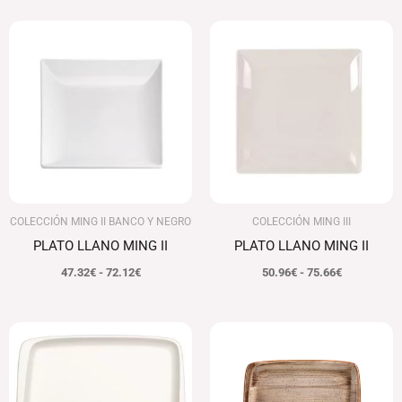
Rango
Rango
de
de
precios:
precios:
desde
desde
47.32€
50.96€
hasta
hasta
72.12€
75.66€
COLECCIÓN MING II BANCO Y NEGRO
COLECCIÓN MING III
PLATO LLANO MING II
PLATO LLANO MING II
47.32
€
-
72.12
€
50.96
€
-
75.66
€
Rango
de
precios:
desde
80.25€