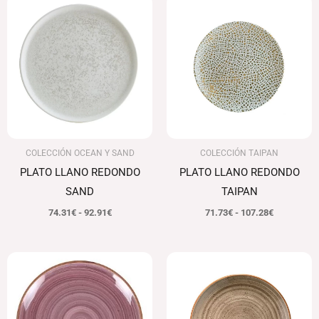
de
de
precios:
precios:
desde
desde
74.31€
71.73€
hasta
hasta
92.91€
107.28€
COLECCIÓN OCEAN Y SAND
COLECCIÓN TAIPAN
PLATO LLANO REDONDO
PLATO LLANO REDONDO
SAND
TAIPAN
74.31
€
-
92.91
€
71.73
€
-
107.28
€
Rango
de
precios:
desde
77.12€
hasta