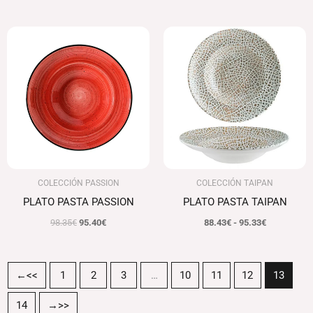
El
El
Rango
precio
precio
de
original
actual
precios:
era:
es:
desde
98.35€.
95.40€.
88.43€
hasta
95.33€
COLECCIÓN PASSION
COLECCIÓN TAIPAN
PLATO PASTA PASSION
PLATO PASTA TAIPAN
98.35
€
95.40
€
88.43
€
-
95.33
€
←
1
2
3
…
10
11
12
13
14
→