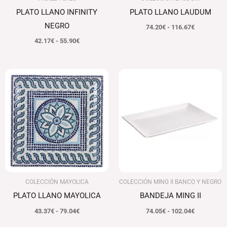
PLATO LLANO INFINITY
PLATO LLANO LAUDUM
NEGRO
74.20
€
-
116.67
€
42.17
€
-
55.90
€
Rango
Rango
de
de
precios:
precios:
desde
desde
43.37€
74.05€
hasta
hasta
79.04€
102.04€
COLECCIÓN MAYOLICA
COLECCIÓN MING II BANCO Y NEGRO
PLATO LLANO MAYOLICA
BANDEJA MING II
43.37
€
-
79.04
€
74.05
€
-
102.04
€