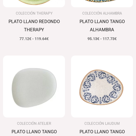
COLECCIÓN THERAPY
COLECCIÓN ALHAMBRA
PLATO LLANO REDONDO
PLATO LLANO TANGO
THERAPY
ALHAMBRA
77.12
€
-
119.64
€
95.13
€
-
117.73
€
Rango
Rango
de
de
precios:
precios:
desde
desde
95.13€
103.10€
hasta
hasta
117.73€
126.76€
COLECCIÓN ATELIER
COLECCIÓN LAUDUM
PLATO LLANO TANGO
PLATO LLANO TANGO