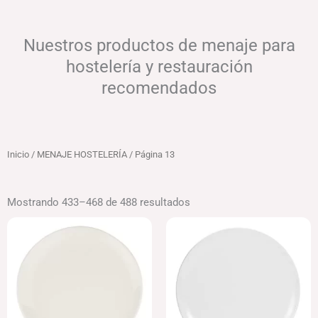
Nuestros productos de menaje para
hostelería y restauración
recomendados
Inicio
/
MENAJE HOSTELERÍA
/ Página 13
Mostrando 433–468 de 488 resultados
Rango
Rango
de
de
precios:
precios:
desde
desde
52.52€
41.13€
hasta
hasta
86.16€
54.18€