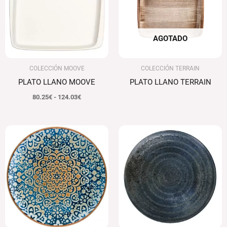
hasta
124.03€
AGOTADO
COLECCIÓN MOOVE
COLECCIÓN TERRAIN
PLATO LLANO MOOVE
PLATO LLANO TERRAIN
80.25
€
-
124.03
€
Rango
Rango
de
de
precios:
precios:
desde
desde
71.76€
42.17€
hasta
hasta
107.28€
56.16€