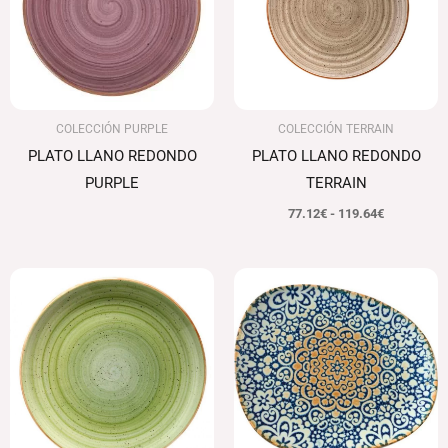
119.64€
COLECCIÓN PURPLE
COLECCIÓN TERRAIN
PLATO LLANO REDONDO
PLATO LLANO REDONDO
PURPLE
TERRAIN
77.12
€
-
119.64
€
Rango
Rango
de
de
precios:
precios:
desde
desde
77.12€
95.13€
hasta
hasta
119.64€
117.73€