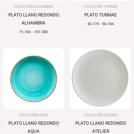
COLECCIÓN ALHAMBRA
COLECCIÓN TURMAE
PLATO LLANO REDONDO
PLATO TURMAE
ALHAMBRA
42.17
€
-
56.16
€
71.76
€
-
107.28
€
Rango
Rango
de
de
precios:
precios:
desde
desde
77.12€
71.76€
hasta
hasta
115.66€
107.28€
COLECCIÓN AQUA
COLECCIÓN ATELIER
PLATO LLANO REDONDO
PLATO LLANO REDONDO
AQUA
ATELIER