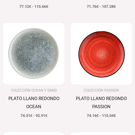
77.12
€
-
115.66
€
71.76
€
-
107.28
€
Rango
Rango
de
de
precios:
precios:
desde
desde
74.31€
74.16€
hasta
hasta
92.91€
115.04€
COLECCIÓN OCEAN Y SAND
COLECCIÓN PASSION
PLATO LLANO REDONDO
PLATO LLANO REDONDO
OCEAN
PASSION
74.31
€
-
92.91
€
74.16
€
-
115.04
€
Rango
Rango