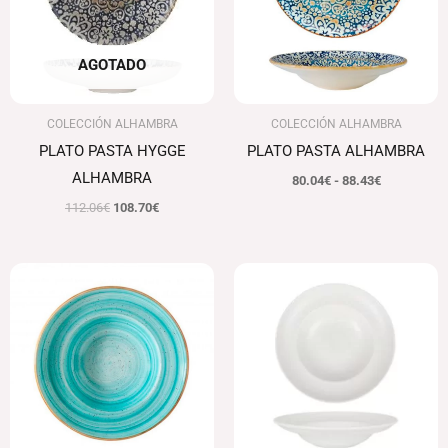
88.43€
AGOTADO
COLECCIÓN ALHAMBRA
COLECCIÓN ALHAMBRA
PLATO PASTA HYGGE
PLATO PASTA ALHAMBRA
ALHAMBRA
80.04
€
-
88.43
€
112.06
€
108.70
€
Rango
Rango
de
de
precios:
precios:
desde
desde
84.33€
80.04€
hasta
hasta
99.21€
88.43€