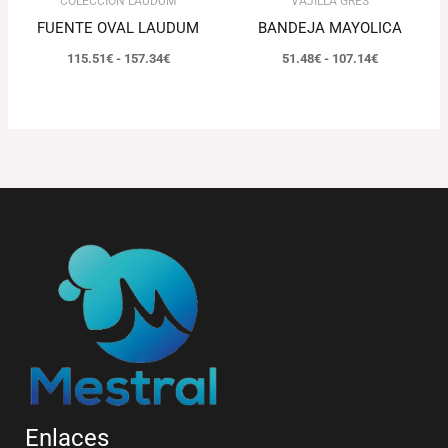
COLECCIÓN LAUDUM
VAJILLA GRES
FUENTE OVAL LAUDUM
BANDEJA MAYOLICA
115.51
€
-
157.34
€
51.48
€
-
107.14
€
Enlaces