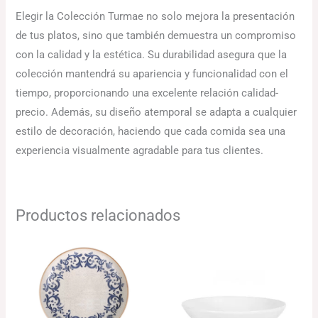
Elegir la Colección Turmae no solo mejora la presentación
de tus platos, sino que también demuestra un compromiso
con la calidad y la estética. Su durabilidad asegura que la
colección mantendrá su apariencia y funcionalidad con el
tiempo, proporcionando una excelente relación calidad-
precio. Además, su diseño atemporal se adapta a cualquier
estilo de decoración, haciendo que cada comida sea una
experiencia visualmente agradable para tus clientes.
Productos relacionados
El
El
precio
precio
original
actual
era:
es:
132.29€.
128.32€.