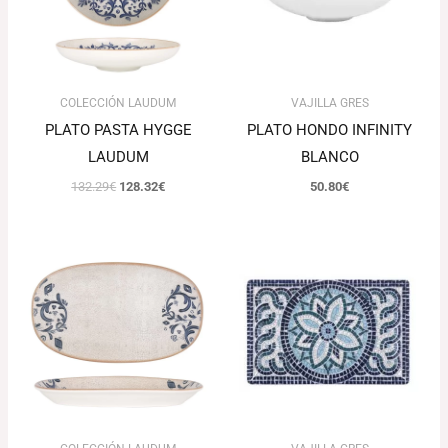
COLECCIÓN LAUDUM
VAJILLA GRES
PLATO PASTA HYGGE
PLATO HONDO INFINITY
LAUDUM
BLANCO
132.29
€
128.32
€
50.80
€
Rango
Rango
de
de
precios:
precios:
desde
desde
115.51€
51.48€
hasta
hasta
157.34€
107.14€