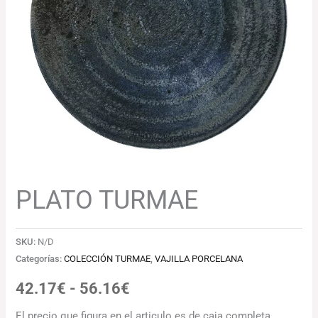
42.17€
hasta
56.16€
PLATO TURMAE
SKU:
N/D
Categorías:
COLECCIÓN TURMAE
,
VAJILLA PORCELANA
42.17
€
-
56.16
€
El precio que figura en el articulo es de caja completa.