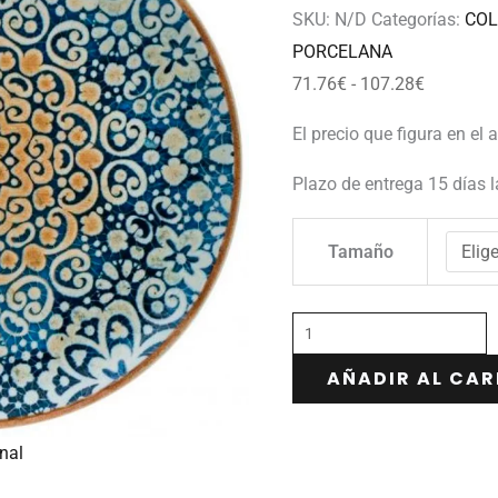
107.28€
SKU:
N/D
Categorías:
COL
PORCELANA
71.76
€
-
107.28
€
El precio que figura en el 
Plazo de entrega 15 días 
Tamaño
AÑADIR AL CAR
nal