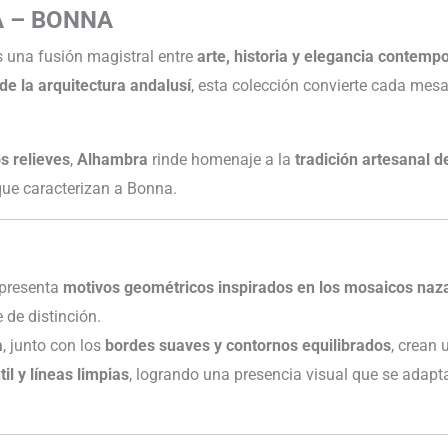
A – BONNA
 una fusión magistral entre
arte, historia y elegancia contemp
de la arquitectura andalusí
, esta colección convierte cada mesa
s relieves
,
Alhambra
rinde homenaje a la
tradición artesanal d
ue caracterizan a Bonna.
presenta
motivos geométricos inspirados en los mosaicos naz
 de distinción.
a
, junto con los
bordes suaves y contornos equilibrados
, crean 
l y líneas limpias
, logrando una presencia visual que se adap