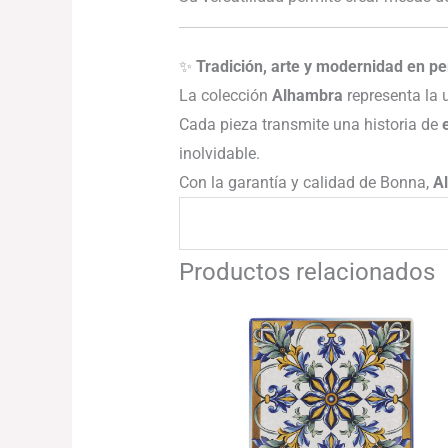
✨
Tradición, arte y modernidad en p
La colección
Alhambra
representa la 
Cada pieza transmite una historia de
inolvidable.
Con la garantía y calidad de Bonna,
A
Productos relacionados
Rango
de
precios:
desde
43.37€
hasta
79.04€