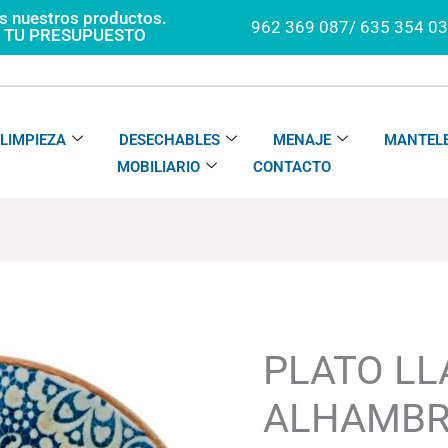
os nuestros productos.
962 369 087/ 635 354 0
A TU PRESUPUESTO
LIMPIEZA
DESECHABLES
MENAJE
MANTELE
MOBILIARIO
CONTACTO
PLATO
Rango
LLANO
de
REDONDO
precios:
PLATO L
ALHAMBRA
desde
cantidad
71.76€
ALHAMB
hasta