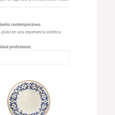
 diseño contemporáneo
.
a plato en una experiencia estética
lidad profesional
.
Rango
de
precios:
desde
74.20€
hasta
116.67€