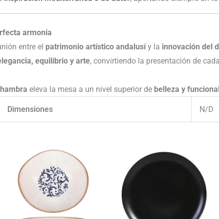
erfecta armonía
unión entre el
patrimonio artístico andalusí
y la
innovación del
elegancia, equilibrio y arte
, convirtiendo la presentación de cad
lhambra
eleva la mesa a un nivel superior de
belleza y funciona
Dimensiones
N/D
Rango
Rango
de
de
precios:
precios:
desde
desde
106.43€
42.17€
hasta
hasta
151.61€
55.90€