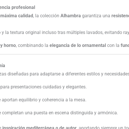
tencia profesional
e máxima calidad
, la colección
Alhambra
garantiza una
resisten
 y la textura original incluso tras múltiples lavados, evitando ra
 y horno
, combinando la
elegancia de lo ornamental
con la
func
mía
zas diseñadas para adaptarse a diferentes estilos y necesidad
s para presentaciones cuidadas y elegantes.
e aportan equilibrio y coherencia a la mesa.
e completan una puesta en escena distinguida y armónica.
de
inspiración mediterránea o de autor
, aportando siempre un t