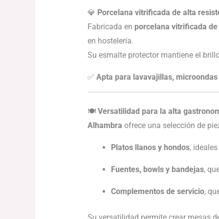
💎
Porcelana vitrificada de alta resis
Fabricada en
porcelana vitrificada d
en hostelería.
Su esmalte protector mantiene el brillo
✅
Apta para lavavajillas, microondas
🍽️
Versatilidad para la alta gastrono
Alhambra
ofrece una selección de pie
Platos llanos y hondos
, ideale
Fuentes, bowls y bandejas
, qu
Complementos de servicio
, qu
Su versatilidad permite crear mesas 