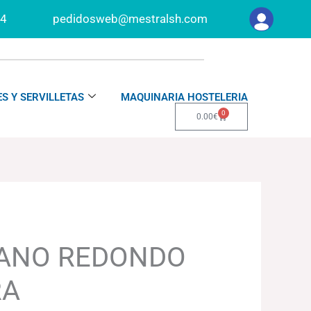
34
pedidosweb@mestralsh.com
S Y SERVILLETAS
MAQUINARIA HOSTELERIA
0
Carrito
0.00
€
LANO REDONDO
RA