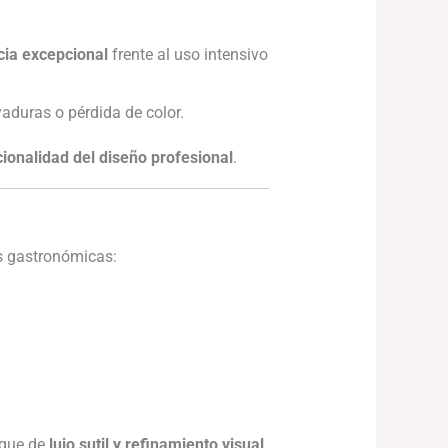
cia excepcional
frente al uso intensivo
yaduras o pérdida de color.
ionalidad del diseño profesional
.
es gastronómicas:
oque de
lujo sutil y refinamiento visual
.