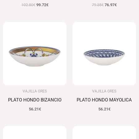
102.80
€
99.72
€
79.35
€
76.97
€
VAJILLA GRES
VAJILLA GRES
PLATO HONDO BIZANCIO
PLATO HONDO MAYOLICA
56.21
€
56.21
€
El
El
precio
precio
original
actual