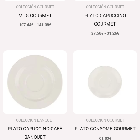
COLECCIÓN GOURMET
COLECCIÓN GOURMET
MUG GOURMET
PLATO CAPUCCINO
GOURMET
107.44
€
-
141.38
€
27.58
€
-
31.26
€
Rango
de
precios:
desde
25.60€
hasta
29.25€
COLECCIÓN BANQUET
COLECCIÓN GOURMET
PLATO CAPUCCINO-CAFÉ
PLATO CONSOME GOURMET
BANQUET
61.83
€