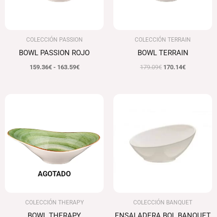
COLECCIÓN PASSION
COLECCIÓN TERRAIN
BOWL PASSION ROJO
BOWL TERRAIN
159.36
€
-
163.59
€
179.09
€
170.14
€
El
El
precio
precio
original
actual
era:
es:
233.22€.
221.56€.
AGOTADO
COLECCIÓN THERAPY
COLECCIÓN BANQUET
BOWL THERAPY
ENSALADERA BOL BANQUET