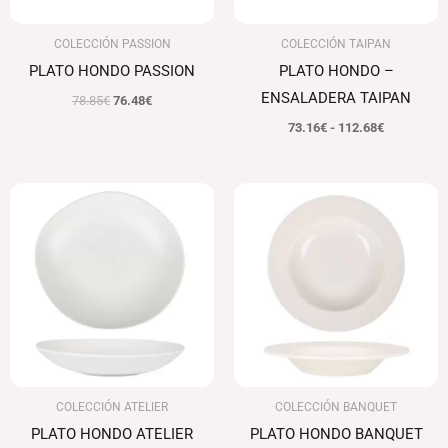
COLECCIÓN PASSION
COLECCIÓN TAIPAN
PLATO HONDO PASSION
PLATO HONDO –
ENSALADERA TAIPAN
78.85
€
76.48
€
73.16
€
-
112.68
€
El
El
El
El
precio
precio
precio
precio
original
actual
original
actual
era:
es:
era:
es:
102.80€.
99.72€.
79.35€.
76.97€.
COLECCIÓN ATELIER
COLECCIÓN BANQUET
PLATO HONDO ATELIER
PLATO HONDO BANQUET