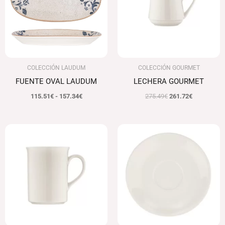
hasta
157.34€
COLECCIÓN LAUDUM
COLECCIÓN GOURMET
FUENTE OVAL LAUDUM
LECHERA GOURMET
115.51
€
-
157.34
€
275.49
€
261.72
€
Rango
Rango
de
de
precios:
precios:
desde
desde
107.44€
27.58€
hasta
hasta
141.38€
31.26€