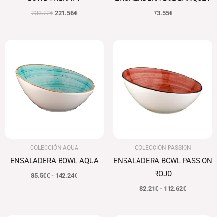
233.22
€
221.56
€
73.55
€
Rango
Rango
de
de
precios:
precios:
desde
desde
85.50€
82.21€
hasta
hasta
142.24€
112.62€
COLECCIÓN AQUA
COLECCIÓN PASSION
ENSALADERA BOWL AQUA
ENSALADERA BOWL PASSION
ROJO
85.50
€
-
142.24
€
82.21
€
-
112.62
€