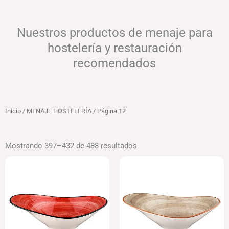
Nuestros productos de menaje para
hostelería y restauración
recomendados
Inicio
/
MENAJE HOSTELERÍA
/ Página 12
Mostrando 397–432 de 488 resultados
Rango
El
El
de
precio
precio
precios:
original
actual
desde
era:
es:
159.36€
179.09€.
170.14€.
hasta
163.59€