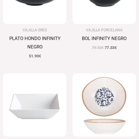
VAJILLA GRES
VAJILLA PORCELANA
PLATO HONDO INFINITY
BOL INFINITY NEGRO
NEGRO
79.72
€
77.33
€
51.90
€
Rango
Rango
de
de
precios:
precios:
desde
desde
84.84€
106.43€
hasta
hasta
87.42€
151.61€