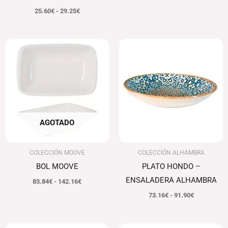
25.60
€
-
29.25
€
Rango
Rango
de
de
precios:
precios:
desde
desde
83.84€
73.16€
hasta
hasta
142.16€
91.90€
AGOTADO
COLECCIÓN MOOVE
COLECCIÓN ALHAMBRA
BOL MOOVE
PLATO HONDO –
ENSALADERA ALHAMBRA
83.84
€
-
142.16
€
73.16
€
-
91.90
€
Rango
Rango