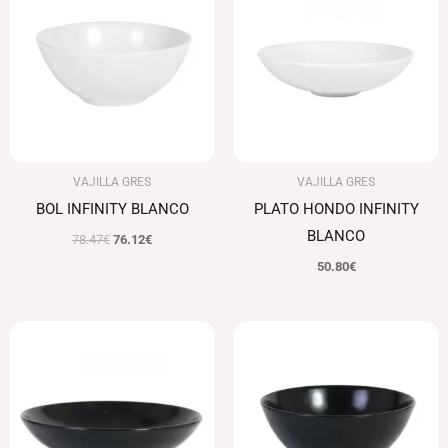
era:
es:
78.47€.
76.12€.
VAJILLA GRES
VAJILLA GRES
BOL INFINITY BLANCO
PLATO HONDO INFINITY
BLANCO
78.47
€
76.12
€
50.80
€
El
El
precio
precio
original
actual
era:
es:
79.72€.
77.33€.