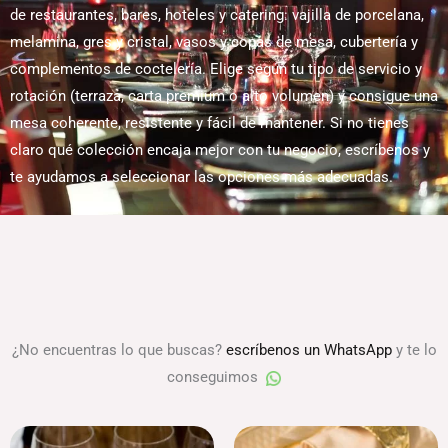
de restaurantes, bares, hoteles y catering: vajilla de porcelana,
melamina, gres y cristal, vasos y copas de mesa, cubertería y
complementos de coctelería. Elige según tu tipo de servicio y
rotación (terraza, carta premium o alto volumen) y consigue una
mesa coherente, resistente y fácil de mantener. Si no tienes
claro qué colección encaja mejor con tu negocio, escríbenos y
te ayudamos a seleccionar las opciones más adecuadas.
¿No encuentras lo que buscas?
escríbenos un WhatsApp
y te lo
conseguimos