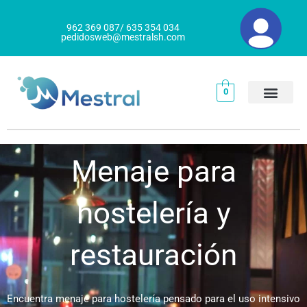
Ir
al
962 369 087/ 635 354 034
pedidosweb@mestralsh.com
contenido
0
Menaje para
hostelería y
restauración
Encuentra menaje para hostelería pensado para el uso intensivo