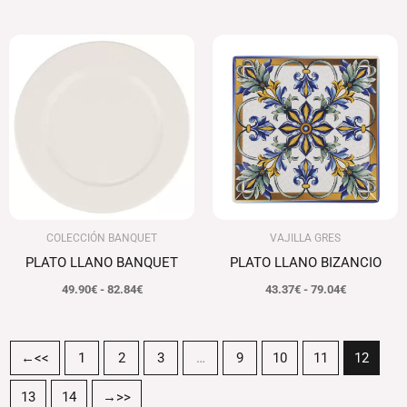
Rango
Rango
de
de
precios:
precios:
desde
desde
49.90€
43.37€
hasta
hasta
82.84€
79.04€
COLECCIÓN BANQUET
VAJILLA GRES
PLATO LLANO BANQUET
PLATO LLANO BIZANCIO
49.90
€
-
82.84
€
43.37
€
-
79.04
€
←
1
2
3
…
9
10
11
12
13
14
→