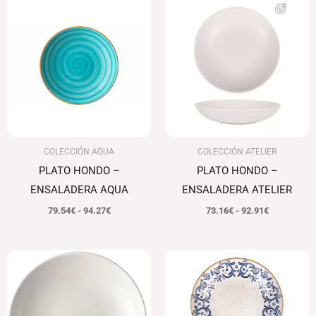
de
de
precios:
precios:
desde
desde
79.54€
73.16€
hasta
hasta
94.27€
92.91€
COLECCIÓN AQUA
COLECCIÓN ATELIER
PLATO HONDO –
PLATO HONDO –
ENSALADERA AQUA
ENSALADERA ATELIER
79.54
€
-
94.27
€
73.16
€
-
92.91
€
Rango
Rango
de
de
precios:
precios:
desde
desde
57.20€
76.42€
hasta
hasta