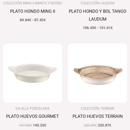
COLECCIÓN MING II BANCO Y NEGRO
COLECCIÓN LAUDUM
PLATO HONDO MING II
PLATO HONDO Y BOL TANGO
LAUDUM
84.84
€
-
87.42
€
106.43
€
-
151.61
€
El
El
El
El
precio
precio
precio
precio
original
actual
original
actual
era:
es:
era:
es:
147.68€.
143.25€.
232.49€.
220.87€.
VAJILLA PORCELANA
COLECCIÓN TERRAIN
PLATO HUEVOS GOURMET
PLATO HUEVOS TERRAIN
147.68
€
143.25
€
232.49
€
220.87
€