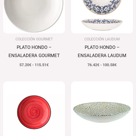
115.51€
100.58€
COLECCIÓN GOURMET
COLECCIÓN LAUDUM
PLATO HONDO –
PLATO HONDO –
ENSALADERA GOURMET
ENSALADERA LAUDUM
57.20
€
-
115.51
€
76.42
€
-
100.58
€
El
El
Rango
precio
precio
de
original
actual
precios:
era:
es:
desde
78.85€.
76.48€.
73.16€
hasta
112.68€