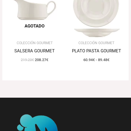
219.23€.
208.27€.
60.94€
hasta
89.48€
AGOTADO
COLECCIÓN GOURMET
COLECCIÓN GOURMET
SALSERA GOURMET
PLATO PASTA GOURMET
219.23
€
208.27
€
60.94
€
-
89.48
€