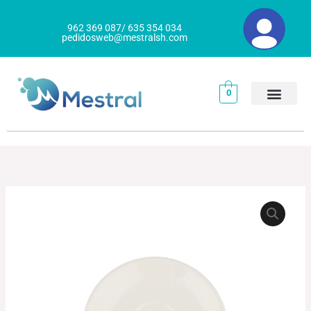
Ir
al
962 369 087/ 635 354 034
pedidosweb@mestralsh.com
contenido
0
PLATO
CONSOME
GOURMET
cantidad