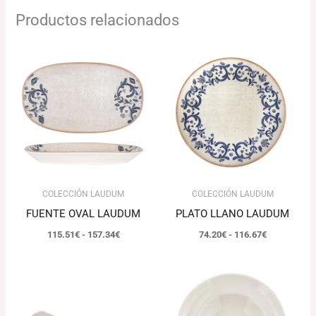
Productos relacionados
Rango
Rango
de
de
precios:
precios:
desde
desde
115.51€
74.20€
hasta
hasta
157.34€
116.67€
COLECCIÓN LAUDUM
COLECCIÓN LAUDUM
FUENTE OVAL LAUDUM
PLATO LLANO LAUDUM
115.51
€
-
157.34
€
74.20
€
-
116.67
€
El
El
Rango
precio
precio
de
original
actual
precios:
era:
es:
desde