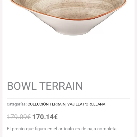
179.09€.
170.14€.
BOWL TERRAIN
Categorías:
COLECCIÓN TERRAIN
,
VAJILLA PORCELANA
179.09
€
170.14
€
El precio que figura en el articulo es de caja completa.