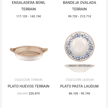
ENSALADERA BOWL
BANDEJA OVALADA
TERRAIN
TERRAIN
117.12
€
-
142.19
€
99.72
€
-
212.71
€
El
El
Rango
precio
precio
de
original
actual
precios:
era:
es:
desde
232.49€.
220.87€.
86.10€
hasta
95.74€
COLECCIÓN TERRAIN
COLECCIÓN LAUDUM
PLATO HUEVOS TERRAIN
PLATO PASTA LAUDUM
232.49
€
220.87
€
86.10
€
-
95.74
€