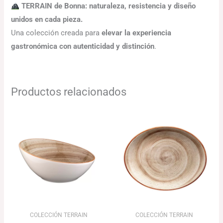
TERRAIN de Bonna: naturaleza, resistencia y diseño
unidos en cada pieza.
Una colección creada para
elevar la experiencia
gastronómica con autenticidad y distinción
.
Productos relacionados
Rango
Rango
de
de
precios:
precios:
desde
desde
117.12€
99.72€
hasta
hasta
142.19€
212.71€
COLECCIÓN TERRAIN
COLECCIÓN TERRAIN