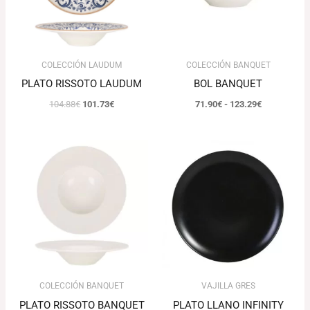
COLECCIÓN LAUDUM
COLECCIÓN BANQUET
PLATO RISSOTO LAUDUM
BOL BANQUET
104.88
€
101.73
€
71.90
€
-
123.29
€
El
El
Rango
precio
precio
de
original
actual
precios:
era:
es:
desde
80.00€.
77.60€.
42.17€
hasta
55.90€
COLECCIÓN BANQUET
VAJILLA GRES
PLATO RISSOTO BANQUET
PLATO LLANO INFINITY