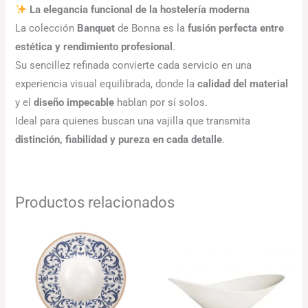
La elegancia funcional de la hostelería moderna
La colección
Banquet
de Bonna es la
fusión perfecta entre
estética y rendimiento profesional
.
Su sencillez refinada convierte cada servicio en una
experiencia visual equilibrada, donde la
calidad del material
y el
diseño impecable
hablan por sí solos.
Ideal para quienes buscan una vajilla que transmita
distinción, fiabilidad y pureza en cada detalle
.
Productos relacionados
El
El
Rango
precio
precio
de
original
actual
precios:
era:
es:
desde
104.88€.
101.73€.
71.90€
hasta
123.29€