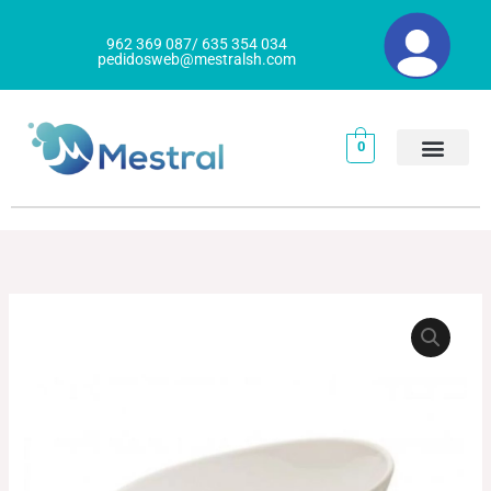
Ir
al
962 369 087/ 635 354 034
pedidosweb@mestralsh.com
contenido
0
ENSALADERA
BOL
BANQUET
cantidad