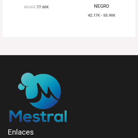
NEGRO
80.00
€
77.60
€
42.17
€
-
55.90
€
Enlaces