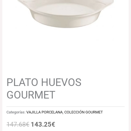
147.68€.
143.25€.
PLATO HUEVOS
GOURMET
Categorías:
VAJILLA PORCELANA
,
COLECCIÓN GOURMET
147.68
€
143.25
€