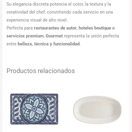
Su elegancia discreta potencia el color, la textura y la
creatividad del chef, convirtiendo cada servicio en una
experiencia visual de alto nivel.
Perfecta para
restaurantes de autor, hoteles boutique o
servicios premium
,
Gourmet
representa la unión perfecta
entre
belleza, técnica y funcionalidad
.
Productos relacionados
Rango
Rango
de
de
precios:
precios:
desde
desde
51.48€
79.74€
hasta
hasta
107.14€
122.32€