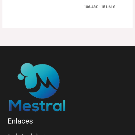
106.43
€
-
151.61
€
Enlaces