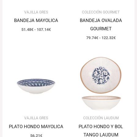
VAJILLA GRES
COLECCIÓN GOURMET
BANDEJA MAYOLICA
BANDEJA OVALADA
GOURMET
51.48
€
-
107.14
€
79.74
€
-
122.32
€
Rango
de
precios:
desde
106.43€
hasta
151.61€
VAJILLA GRES
COLECCIÓN LAUDUM
PLATO HONDO MAYOLICA
PLATO HONDO Y BOL
TANGO LAUDUM
56.21
€