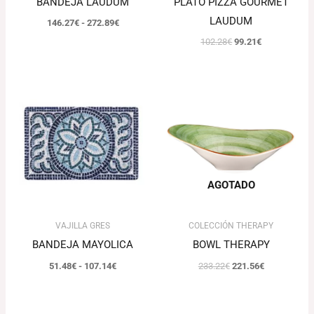
BANDEJA LAUDUM
PLATO PIZZA GOURMET
LAUDUM
146.27
€
-
272.89
€
102.28
€
99.21
€
Rango
El
El
de
precio
precio
precios:
original
actual
desde
era:
es:
51.48€
233.22€.
221.56€.
hasta
107.14€
AGOTADO
VAJILLA GRES
COLECCIÓN THERAPY
BANDEJA MAYOLICA
BOWL THERAPY
51.48
€
-
107.14
€
233.22
€
221.56
€