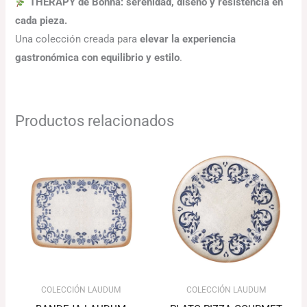
THERAPY de Bonna: serenidad, diseño y resistencia en
cada pieza.
Una colección creada para
elevar la experiencia
gastronómica con equilibrio y estilo
.
Productos relacionados
Rango
El
El
de
precio
precio
precios:
original
actual
desde
era:
es:
146.27€
102.28€.
99.21€.
hasta
272.89€
COLECCIÓN LAUDUM
COLECCIÓN LAUDUM