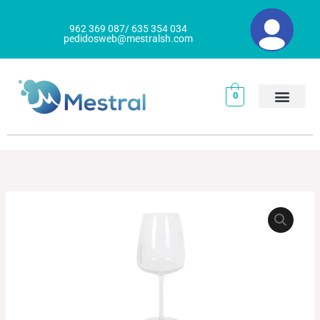
Ir
al
962 369 087/ 635 354 034
pedidosweb@mestralsh.com
contenido
0
COPA
LEYDA
cantidad