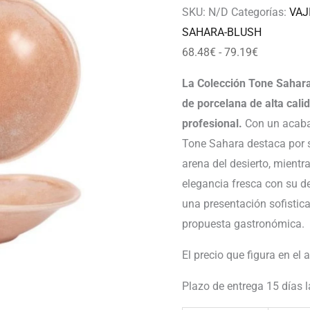
79.19€
SKU:
N/D
Categorías:
VAJ
SAHARA-BLUSH
68.48
€
-
79.19
€
La Colección Tone Sahara
de porcelana de alta cali
profesional.
Con un acaba
Tone Sahara destaca por s
arena del desierto, mient
elegancia fresca con su 
una presentación sofistica
propuesta gastronómica.
El precio que figura en el 
Plazo de entrega 15 días 