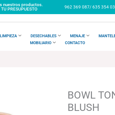
os nuestros productos.
962 369 087/ 635 354 0
A TU PRESUPUESTO
LIMPIEZA
DESECHABLES
MENAJE
MANTELE
MOBILIARIO
CONTACTO
BOWL
Rango
TONE
de
SAHARA-
precios:
BOWL TO
BLUSH
desde
cantidad
68.48€
BLUSH
hasta