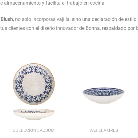
de almacenamiento y facilita el trabajo en cocina.
 Blush
, no solo incorporas vajilla, sino una declaración de estilo
tus clientes con el diseño innovador de Bonna, respaldado por l
El
El
precio
precio
original
actual
era:
es:
132.29€.
128.32€.
COLECCIÓN LAUDUM
VAJILLA GRES