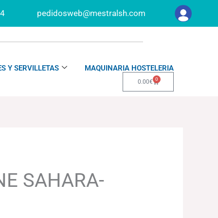
34
pedidosweb@mestralsh.com
S Y SERVILLETAS
MAQUINARIA HOSTELERIA
0
Carrito
0.00
€
NE SAHARA-