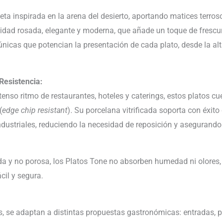
ta inspirada en la arena del desierto, aportando matices terros
alidad rosada, elegante y moderna, que añade un toque de frescur
nicas que potencian la presentación de cada plato, desde la a
Resistencia:
enso ritmo de restaurantes, hoteles y caterings, estos platos c
(
edge chip resistant
). Su porcelana vitrificada soporta con éxit
ndustriales, reduciendo la necesidad de reposición y asegurando 
cada y no porosa, los Platos Tone no absorben humedad ni olores
cil y segura.
, se adaptan a distintas propuestas gastronómicas: entradas, p