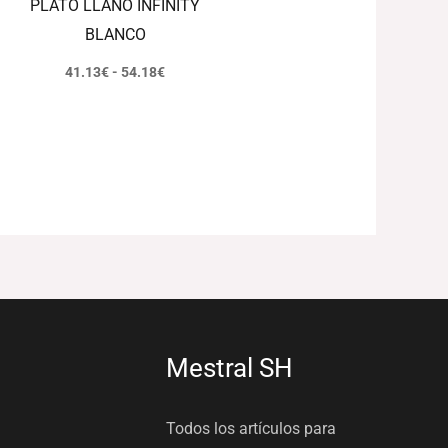
PLATO LLANO INFINITY
BLANCO
41.13
€
-
54.18
€
Mestral SH
Todos los artículos para