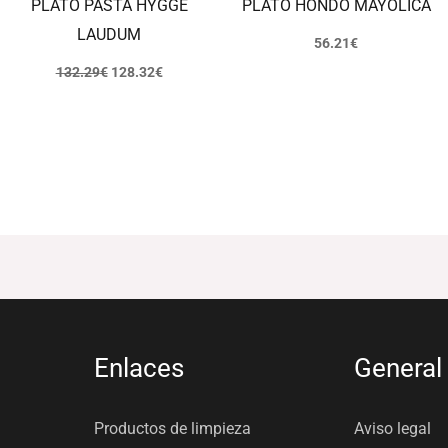
PLATO PASTA HYGGE
PLATO HONDO MAYOLICA
LAUDUM
56.21
€
132.29
€
128.32
€
Enlaces
General
Productos de limpieza
Aviso legal