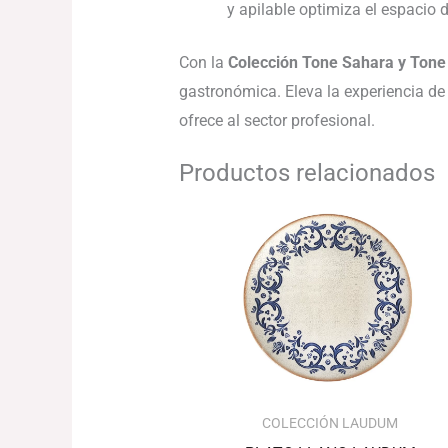
y apilable optimiza el espacio 
Con la
Colección Tone Sahara y Tone
gastronómica. Eleva la experiencia de 
ofrece al sector profesional.
Productos relacionados
Rango
de
precios:
desde
74.20€
hasta
116.67€
COLECCIÓN LAUDUM