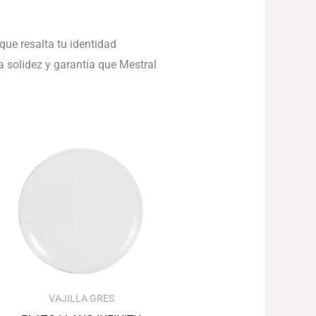
 que resalta tu identidad
a solidez y garantía que Mestral
Rango
de
precios:
desde
41.13€
hasta
54.18€
VAJILLA GRES