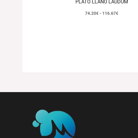
PLATO LLANO LAUDUM
74.20
€
-
116.67
€