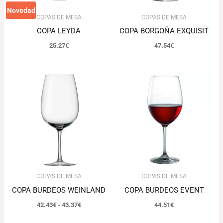
Novedad
COPAS DE MESA
COPAS DE MESA
COPA LEYDA
COPA BORGOÑA EXQUISIT
25.27
€
47.54
€
Rango
de
precios:
desde
42.43€
hasta
43.37€
COPAS DE MESA
COPAS DE MESA
COPA BURDEOS WEINLAND
COPA BURDEOS EVENT
42.43
€
-
43.37
€
44.51
€