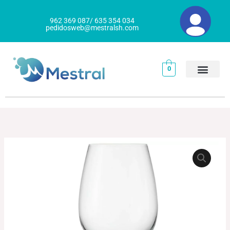
Ir
al
962 369 087/ 635 354 034
pedidosweb@mestralsh.com
contenido
0
COPA
VINO
BLANCO
WEINLAND
cantidad