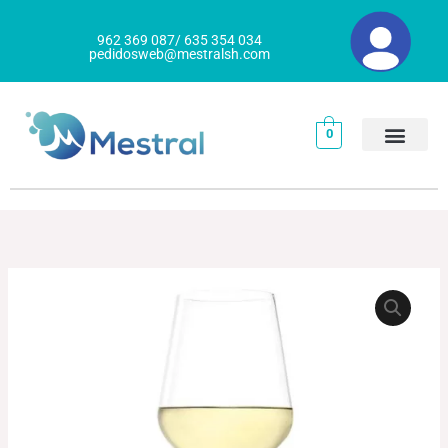
Ir
al
962 369 087/ 635 354 034
pedidosweb@mestralsh.com
contenido
0
COPA
VINO
BLANCO
REVOLUTIÓN
cantidad