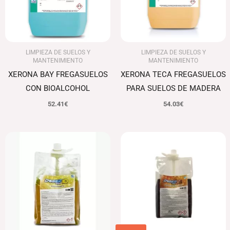
LIMPIEZA DE SUELOS Y
LIMPIEZA DE SUELOS Y
MANTENIMIENTO
MANTENIMIENTO
XERONA BAY FREGASUELOS
XERONA TECA FREGASUELOS
CON BIOALCOHOL
PARA SUELOS DE MADERA
52.41
€
54.03
€
El
El
El
El
precio
precio
precio
precio
original
actual
original
actual
era:
es:
era:
es:
88.87€.
86.20€.
113.80€.
110.39€.