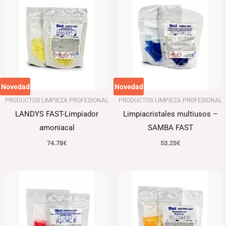
Novedad
Novedad
PRODUCTOS LIMPIEZA PROFESIONAL
PRODUCTOS LIMPIEZA PROFESIONAL
LANDYS FAST-Limpiador
Limpiacristales multiusos –
amoniacal
SAMBA FAST
74.78
€
53.25
€
El
El
precio
precio
original
actual
era:
es:
83.77€.
81.26€.