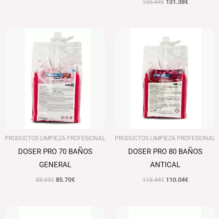
135.44
€
131.38
€
El
El
El
El
precio
precio
precio
precio
original
actual
original
actual
era:
es:
era:
es:
88.35€.
85.70€.
113.44€.
110.04€.
PRODUCTOS LIMPIEZA PROFESIONAL
PRODUCTOS LIMPIEZA PROFESIONAL
DOSER PRO 70 BAÑOS
DOSER PRO 80 BAÑOS
GENERAL
ANTICAL
88.35
€
85.70
€
113.44
€
110.04
€