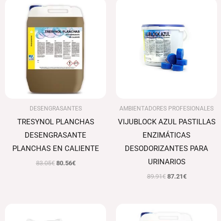
El
El
El
El
precio
precio
precio
precio
original
actual
original
actual
era:
es:
era:
es:
83.05€.
80.56€.
89.91€.
87.21€.
DESENGRASANTES
AMBIENTADORES PROFESIONALES
TRESYNOL PLANCHAS
VIJUBLOCK AZUL PASTILLAS
DESENGRASANTE
ENZIMÁTICAS
PLANCHAS EN CALIENTE
DESODORIZANTES PARA
URINARIOS
83.05
€
80.56
€
89.91
€
87.21
€