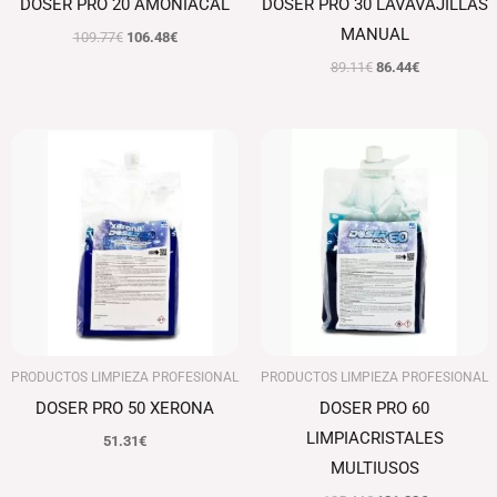
DOSER PRO 20 AMONIACAL
DOSER PRO 30 LAVAVAJILLAS
MANUAL
109.77
€
106.48
€
89.11
€
86.44
€
El
El
precio
precio
original
actual
era:
es:
135.44€.
131.38€.
PRODUCTOS LIMPIEZA PROFESIONAL
PRODUCTOS LIMPIEZA PROFESIONAL
DOSER PRO 50 XERONA
DOSER PRO 60
LIMPIACRISTALES
51.31
€
MULTIUSOS