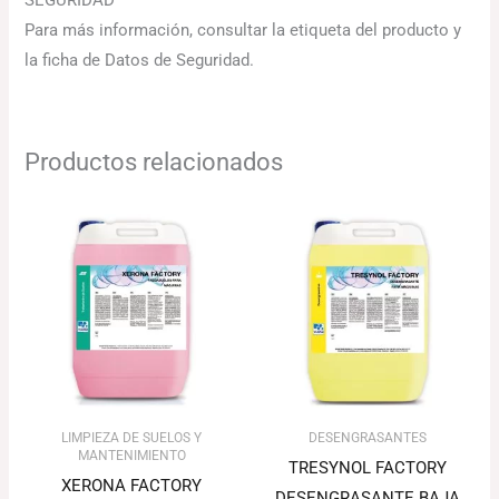
Para más información, consultar la etiqueta del producto y
la ficha de Datos de Seguridad.
Productos relacionados
El
El
precio
precio
original
actual
era:
es:
79.66€.
77.27€.
LIMPIEZA DE SUELOS Y
DESENGRASANTES
MANTENIMIENTO
TRESYNOL FACTORY
XERONA FACTORY
DESENGRASANTE BAJA