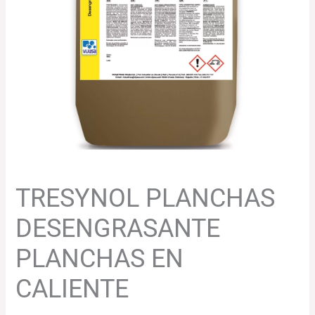
cantidad
83.05€.
80.56€.
TRESYNOL PLANCHAS
DESENGRASANTE
PLANCHAS EN
CALIENTE