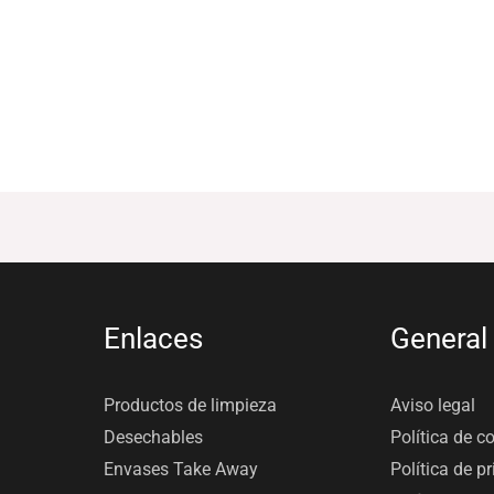
Enlaces
General
Productos de limpieza
Aviso legal
Desechables
Política de c
Envases Take Away
Política de p