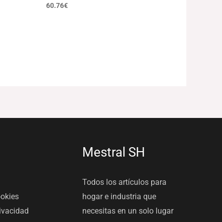
60.76
€
Mestral SH
Todos los artículos para
ookies
hogar e industria que
rivacidad
necesitas en un solo lugar