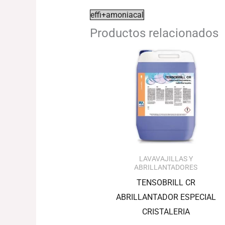
effi+amoniacal
Productos relacionados
El
El
precio
precio
original
actual
era:
es:
76.41€.
74.12€.
LAVAVAJILLAS Y
ABRILLANTADORES
TENSOBRILL CR
ABRILLANTADOR ESPECIAL
CRISTALERIA