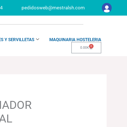
34
pedidosweb@mestralsh.com
S Y SERVILLETAS
MAQUINARIA HOSTELERIA
0
Carrito
0.00
€
PIADOR
AL