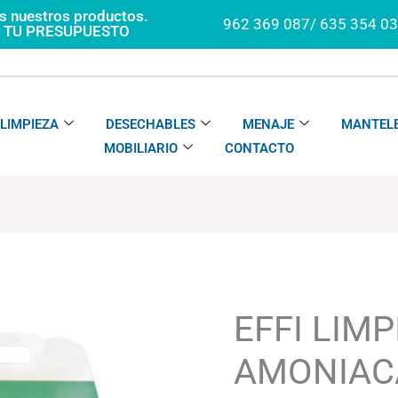
os nuestros productos.
962 369 087/ 635 354 0
A TU PRESUPUESTO
LIMPIEZA
DESECHABLES
MENAJE
MANTELE
MOBILIARIO
CONTACTO
EFFI
LIMPIADOR
AMONIACAL
EFFI LIM
cantidad
AMONIAC