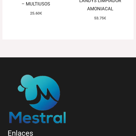
LANDYS LIMPIADOR
– MULTIUSOS
AMONIACAL
25.60
€
53.75
€
Enlaces