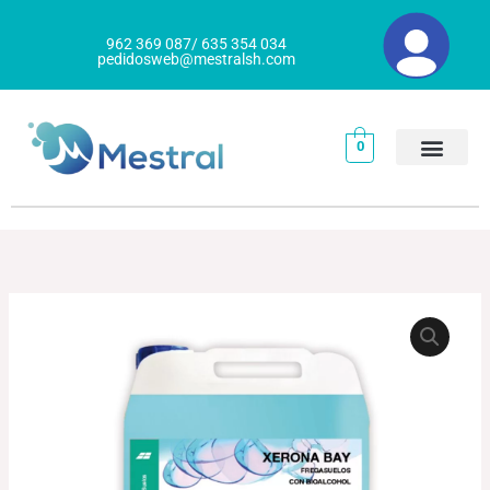
Ir
al
962 369 087/ 635 354 034
pedidosweb@mestralsh.com
contenido
0
XERONA
BAY
FREGASUELOS
CON
BIOALCOHOL
cantidad